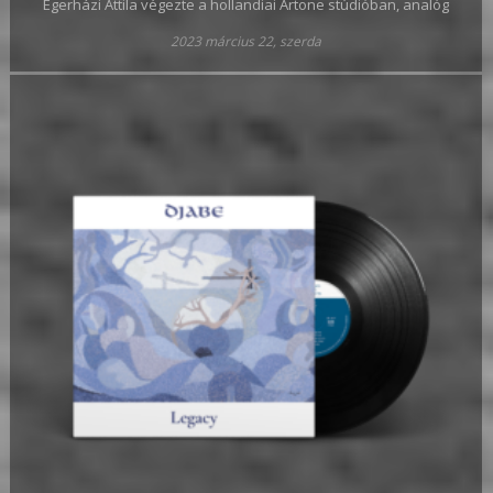
Égerházi Attila végezte a hollandiai Artone stúdióban, analóg
2023 március 22, szerda