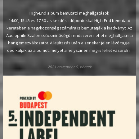
High-End album bemutató meghallgatások
14:00, 15:45 és 17:30-as kezdési időpontokkal High-End bemutató
keretében a nagyközönség számára is bemutatják a kiadványt. Az
Audiophile Szalon csúcsminőségű rendszerén lehet meghallgatni a
hanglemezváltozatot. A lejátszás után a zenekar jelen lévő tagjai
dedikálják az albumot, melyet a helyszínen meg is lehet vásárolni.
2021 november 5, péntek