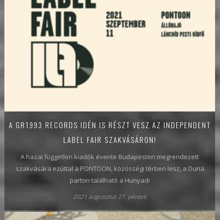
A GR1993 RECORDS IDÉN IS RÉSZT VESZ AZ INDEPENDENT
LABEL FAIR SZAKVÁSÁRON!
A hazai független kiadók évente Budapesten megrendezett
szakvására ezúttal a PONTOON, közösségi térben lesz, a Duna
parton található a Hunyadi
2021 augusztus 27, péntek