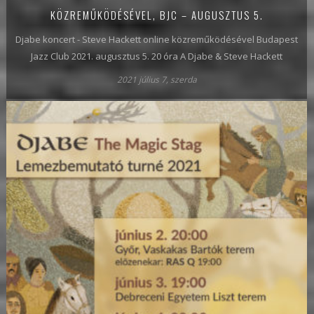
KÖZREMŰKÖDÉSÉVEL, BJC – AUGUSZTUS 5.
Djabe koncert - Steve Hackett online közreműködésével Budapest
Jazz Club 2021. augusztus 5. 20 óra A Djabe & Steve Hackett
2021 július 7, szerda