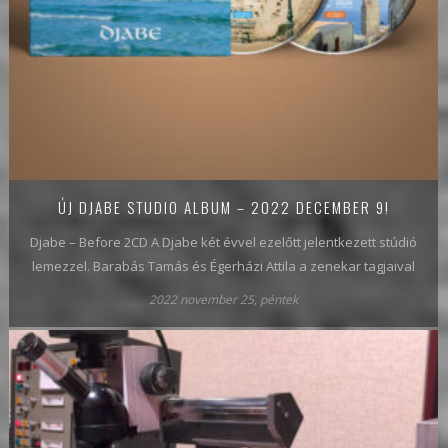
ÚJ DJABE STUDIO ALBUM – 2022 DECEMBER 9!
Djabe – Before 2CD A Djabe két évvel ezelőtt jelentkezett stúdió
lemezzel. Barabás Tamás és Égerházi Attila a zenekar tagjaival
2022 november 25, péntek