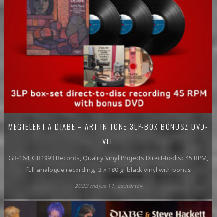
MEGJELENT A DJABE – ART IN TONE 3LP-BOX BÓNUSZ DVD-
VEL
GR-164, GR1993 Records, Quality Vinyl Projects Direct-to-disc 45 RPM,
full analogue recording, 3 x 180 gr black vinyl with bonus
2023 május 11, csütörtök