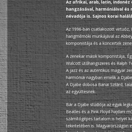
Az afrikai, arab, latin, indo
hangzásával, harmóniáival és 
névadója is. Sajnos korai halá
Az 1996-ban csatlakozott virtuóz, 
hangmérnöki munkájával az Abbey 
komponistája és a koncertek zenei
A zenekar másik komponistája, Ége
Walcott ütőhangszeres és Ralph To
A jazz és az autentikus magyar ze
harmóniái nagyban emelik a Djabe 
A Djabe dobosa Banai Szilárd, talá
az együttesnek.
Bár a Djabe stúdiója az egyik leg
Beatles és a Pink Floyd hajdani m
számítógépes tartalom is helyet k
tekintetében is. Magyarországon e