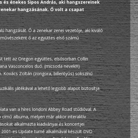
ős és énekes Sipos András, aki hangszereinek
 zenekar hangzásának. Ő volt a csapat
lú hangzását. Ő a zenekar zenei vezetője, aki kiváló
 művészeként ő az együttes első számú
 tett az Oregon együttes, elsősorban Collin
ana Vasconcelos duó. (micsoda nevek!!!)
 Kovács Zoltán (zongora, billentyűs) sokszínű
kális játékával a lehető legjobb alapot biztosítja
lata van a híres londoni Abbey Road stúdióval. A
o című albuma, melyen már akkor interaktív
ásokat alkalmazta kiadványai és koncertjei
A 2001-es Update turné alkalmával készült DVD