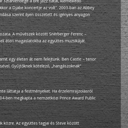
 sztárvendége a brit jazz fiatal, kiemelkedő
akkor a Djabe koncertje az volt”. 2003-ban az Abbey
dása szerint ilyen összetett és igényes anyagon
ltozata. A művészek között Snérberger Ferenc –
eli éteri magaslatokba az együttes muzsikáját.
mit egy életen át nem felejtünk. Ben Castle – tenor
ésével. Gyűjtőknek kötelező, „hangászoknak”
te láttatja a festményeket. Ha érzelemrajzolásról
004-ben megkapta a nemzetközi Prince Award Public
k közre. Az együttes tagjai és Steve között