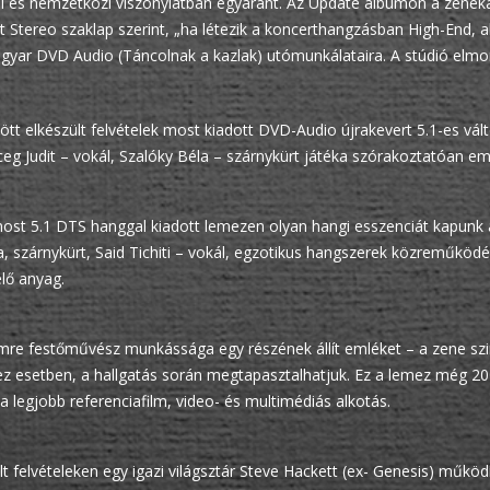
ai és nemzetközi viszonylatban egyaránt. Az Update albumon a zenekar
t Stereo szaklap szerint, „ha létezik a koncerthangzásban High-End, 
yar DVD Audio (Táncolnak a kazlak) utómunkálataira. A stúdió elmon
tt elkészült felvételek most kiadott DVD-Audio újrakevert 5.1-es vá
eg Judit – vokál, Szalóky Béla – szárnykürt játéka szórakoztatóan em
ost 5.1 DTS hanggal kiadott lemezen olyan hangi esszenciát kapunk a
, szárnykürt, Said Tichiti – vokál, egzotikus hangszerek közreműköd
lő anyag.
mre festőművész munkássága egy részének állít emléket – a zene szin
z esetben, a hallgatás során megtapasztalhatjuk. Ez a lemez még 2
 a legjobb referenciafilm, video- és multimédiás alkotás.
 felvételeken egy igazi világsztár Steve Hackett (ex- Genesis) működi