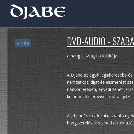
DVD-AUDIO - SZAB
AJÁNLÓ
a hangzasvilag.hu kritikája
A Djabe az egyik legsikeresebb és
nemzetközi díjat és elismerést sz
nagyon eredeti, egyedi zenét játs
különböző elemeivel, műfaji jelzésü
A „djabe” szó afrikai (ashanti) ny
hangszerelések szabad alkalmazásáb