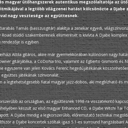
néz és magyar ütőhangszerek autentikus megszólaltatója az üt
ritmikájával a legtöbb világzenei hatást kölcsönözte a Djabe
lával nagy vesztesége az együttesnek.
Barabás Tamás (basszusgitár) alakítja a zenekar egyedi, világszínvona
Road stúdió szakembereinek elismerését is kivívta A Djabe komplex
 rendezője is egyben.
rházi Attila gitáros, akire már gyermekkorában különösen nagy hatást
wner gitárjátéka, a CoDoNa trio, valamint az Egberto Gismonti és N
ne egyszerre van jelen Kovács Ferenc hegedűjátékának köszönhetően.
együttes játékának színvonalát.
n a legtehetségesebb fiatal magyar jazz-dobos, aki megbízható és muzi
korszerűbb az országban, az együttesnek 1998-ra visszatekintő kapcso
űhelyében készült az első magyar Enhanced CD, a Djabe Witchi Tai T
apott. A Djabe mindig a legkorszerűbb, előremutató technikai megold
lőször a Djabe koncertek szóltak igazi 5.1-es surround hangzásban! 