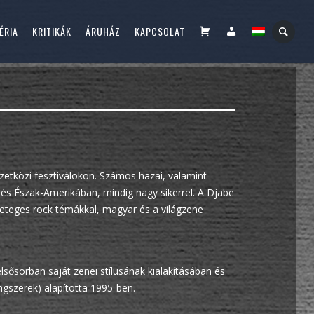
KOSÁR
FIÓKOM
ÉRIA
KRITIKÁK
ÁRUHÁZ
KAPCSOLAT
etközi fesztiválokon. Számos hazai, valamint
és Észak-Amerikában, mindig nagy sikerrel. A Djabe
geteges rock témákkal, magyar és a világzene
lsősorban saját zenei stílusának kialakításában és
ngszerek) alapította 1995-ben.