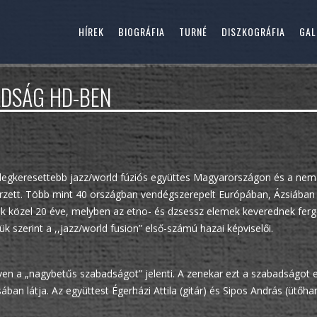
HÍREK
BIOGRÁFIA
TURNÉ
DISZKOGRÁFIA
GAL
ADSÁG HD-BEN
 legkeresettebb jazz/world fúziós együttes Magyarországon és a nemz
erzett. Több mint 40 országban vendégszerepelt Európában, Ázsiában 
zik közel 20 éve, melyben az etno- és dzsessz elemek keverednek fer
k szerint a ,,jazz/world fusion” első-számú hazai képviselői.
elven a „nagybetűs szabadságot” jelenti. A zenekar ezt a szabadságot e
an látja. Az együttest Égerházi Attila (gitár) és Sipos András (ütőha