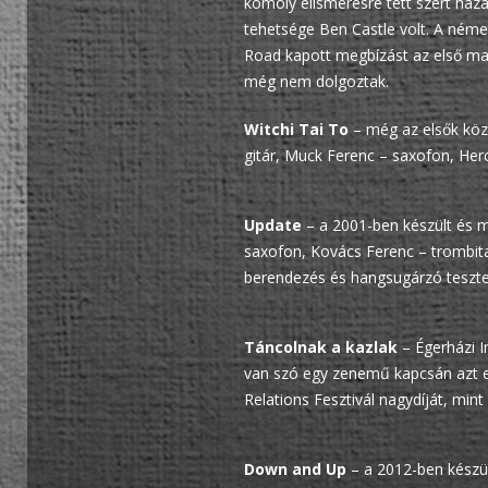
komoly elismerésre tett szert haz
tehetsége Ben Castle volt. A néme
Road kapott megbízást az első mag
még nem dolgoztak.
Witchi Tai To
– még az elsők közö
gitár, Muck Ferenc – saxofon, Herc
Update
– a 2001-ben készült és m
saxofon, Kovács Ferenc – trombita
berendezés és hangsugárzó teszte
Táncolnak a kazlak
– Égerházi I
van szó egy zenemű kapcsán azt e
Relations Fesztivál nagydíját, mint
Down and Up
– a 2012-ben készült