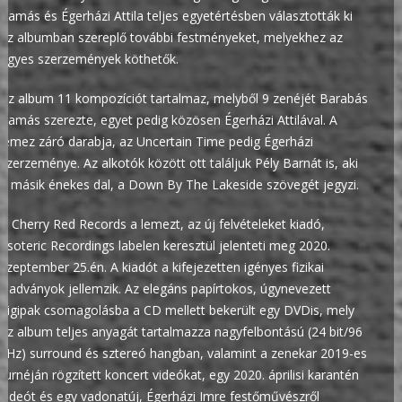
Tamás és Égerházi Attila teljes egyetértésben választották ki
az albumban szereplő további festményeket, melyekhez az
egyes szerzemények köthetők.
Az album 11 kompozíciót tartalmaz, melyből 9 zenéjét Barabás
Tamás szerezte, egyet pedig közösen Égerházi Attilával. A
lemez záró darabja, az Uncertain Time pedig Égerházi
szerzeménye. Az alkotók között ott találjuk Pély Barnát is, aki
a másik énekes dal, a Down By The Lakeside szövegét jegyzi.
A Cherry Red Records a lemezt, az új felvételeket kiadó,
Esoteric Recordings labelen keresztül jelenteti meg 2020.
szeptember 25.én. A kiadót a kifejezetten igényes fizikai
kiadványok jellemzik. Az elegáns papírtokos, úgynevezett
digipak csomagolásba a CD mellett bekerült egy DVDis, mely
az album teljes anyagát tartalmazza nagyfelbontású (24 bit/96
kHz) surround és sztereó hangban, valamint a zenekar 2019-es
turnéján rögzített koncert videókat, egy 2020. áprilisi karantén
videót és egy vadonatúj, Égerházi Imre festőművészről