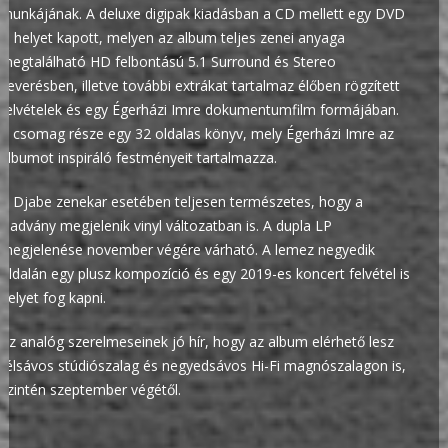
munkájának. A deluxe digipak kiadásban a CD mellett egy DVD
is helyet kapott, melyen az album teljes zenei anyaga
megtalálható HD felbontású 5.1 Surround és Stereo
keverésben, illetve további extrákat tartalmaz élőben rögzített
felvételek és egy Égerházi Imre dokumentumfilm formájában.
A csomag része egy 32 oldalas könyv, mely Égerházi Imre az
albumot inspiráló festményeit tartalmazza.
A Djabe zenekar esetében teljesen természetes, hogy a
kiadvány megjelenik vinyl változatban is. A dupla LP
megjelenése november végére várható. A lemez negyedik
oldalán egy plusz kompozíció és egy 2019-es koncert felvétel is
helyet fog kapni.
Az analóg szerelmeseinek jó hír, hogy az album elérhető lesz
félsávos stúdiószalag és negyedsávos Hi-Fi magnószalagon is,
szintén szeptember végétől.