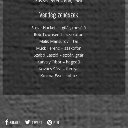
Kaszás Péter – dob, ének
Vendég zenészek
Steve Hackett – gitár, mesélő
Rob Townsend – szaxofon
Malik Mansurov – tar
Muck Ferenc – szaxofon
Szabó László – szitár, gitár
Karvaly Tibor – hegedű
Kovács Sára – furulya
Kozma Éva – koboz
SHARE
TWEET
PIN