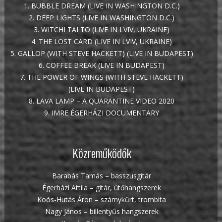
1. BUBBLE DREAM (LIVE IN WASHINGTON D.C.)
2. DEEP LIGHTS (LIVE IN WASHINGTON D.C.)
3. WITCHI TAI TO (LIVE IN LVIV, UKRAINE)
4. THE LOST CARD (LIVE IN LVIV, UKRAINE)
5. GALLOP (WITH STEVE HACKETT) (LIVE IN BUDAPEST)
6. COFFEE BREAK (LIVE IN BUDAPEST)
7. THE POWER OF WINGS (WITH STEVE HACKETT)
(LIVE IN BUDAPEST)
8. LAVA LAMP – A QUARANTINE VIDEO 2020
9. IMRE ÉGERHÁZI DOCUMENTARY
Közreműködők
Barabás Tamás – basszusgitár
Égerházi Attila – gitár, ütőhangszerek
Koós-Hutás Áron – szárnykűrt, trombita
Nagy János – billentyűs hangszerek