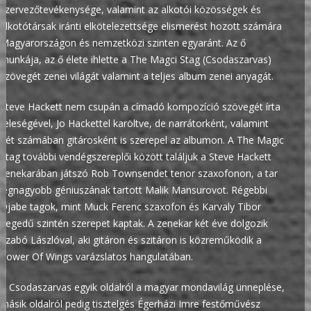
szervezőtevékenysége, valamint az alkotói közösségek és
alkotótársak iránti elkötelezettsége elismerést hozott számára
Magyarországon és nemzetközi szinten egyaránt. Az ő
munkája, az ő élete ihlette a The Magci Stag (Csodaszarvas)
szövegét zenei világát valamint a teljes album zenei anyagát.
Steve Hackett nem csupán a címadó kompozíció szövegét írta
feleségével, Jo Hackettel karöltve, de narrátorként, valamint
hét számában gitárosként is szerepel az albumon. A The Magic
Stag további vendégszereplői között találjuk a Steve Hackett
zenekarában játszó Rob Townsendet tenor szaxofonon, a tar
legnagyobb géniuszának tartott Malik Mansurovot. Régebbi
Djabe tagok, mint Muck Ferenc szaxofon és Karvaly Tibor
hegedű szintén szerepet kaptak. A zenekar két éve dolgozik
Szabó Lászlóval, aki gitáron és szitáron is közreműködik a
Power Of Wings varázslatos hangulatában.
A Csodaszarvas egyik oldalról a magyar mondavilág ünneplése,
másik oldalról pedig tisztelgés Égerházi Imre festőművész