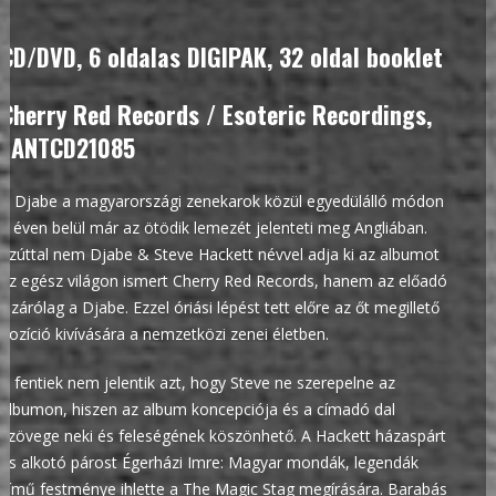
CD/DVD, 6 oldalas DIGIPAK, 32 oldal booklet
Cherry Red Records / Esoteric Recordings,
EANTCD21085
A Djabe a magyarországi zenekarok közül egyedülálló módon
4 éven belül már az ötödik lemezét jelenteti meg Angliában.
Ezúttal nem Djabe & Steve Hackett névvel adja ki az albumot
az egész világon ismert Cherry Red Records, hanem az előadó
kizárólag a Djabe. Ezzel óriási lépést tett előre az őt megillető
pozíció kivívására a nemzetközi zenei életben.
A fentiek nem jelentik azt, hogy Steve ne szerepelne az
albumon, hiszen az album koncepciója és a címadó dal
szövege neki és feleségének köszönhető. A Hackett házaspárt
és alkotó párost Égerházi Imre: Magyar mondák, legendák
című festménye ihlette a The Magic Stag megírására. Barabás