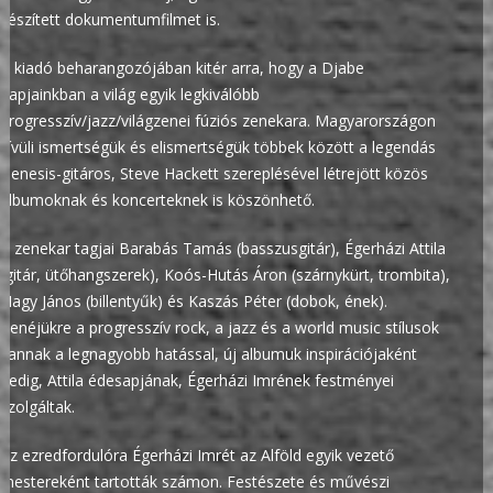
készített dokumentumfilmet is.
A kiadó beharangozójában kitér arra, hogy a Djabe
napjainkban a világ egyik legkiválóbb
progresszív/jazz/világzenei fúziós zenekara. Magyarországon
kívüli ismertségük és elismertségük többek között a legendás
Genesis-gitáros, Steve Hackett szereplésével létrejött közös
albumoknak és koncerteknek is köszönhető.
A zenekar tagjai Barabás Tamás (basszusgitár), Égerházi Attila
(gitár, ütőhangszerek), Koós-Hutás Áron (szárnykürt, trombita),
Nagy János (billentyűk) és Kaszás Péter (dobok, ének).
Zenéjükre a progresszív rock, a jazz és a world music stílusok
vannak a legnagyobb hatással, új albumuk inspirációjaként
pedig, Attila édesapjának, Égerházi Imrének festményei
szolgáltak.
Az ezredfordulóra Égerházi Imrét az Alföld egyik vezető
mestereként tartották számon. Festészete és művészi