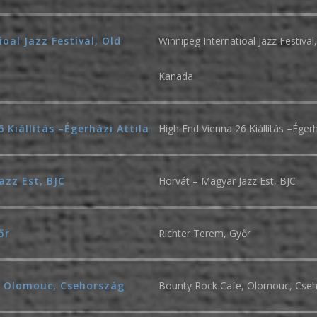
oal Jazz Festival, Old
Winnipeg Internatioal Jazz Festiva
Kanada
 Kiállítás –Égerházi Attila
High End Vienna 26 Kiállítás –Égerh
azz Est, BJC
Horvát – Magyar Jazz Est, BJC
őr
Richter Terem, Győr
, Olomouc, Csehország
Bounty Rock Cafe, Olomouc, Cse