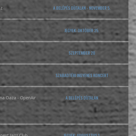
A BELÉPÉS DÍJTALAN - NOVEMBER 5.
áz
JEGYEK: OKTÓBER 25.
SZEPTEMBER 20
SZABADTÉRI INGYENES KONCERT
A BELÉPÉS DÍJTALAN
na Oaza - OpenAir
JEGYEK: AUGUSZTUS 1.
est Jazz Club