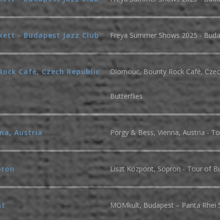
kett - Budapest Jazz Club
Freya Summer Shows 2025 - Budap
ock Café, Czech Republic
Olomouc, Bounty Rock Café, Czech
Butterflies
na, Austria
Porgy & Bess, Vienna, Austria - Tou
pron
Liszt Központ, Sopron - Tour of Bu
st
MOMkult, Budapest – Panta Rhei 