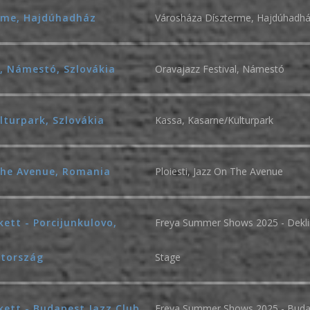
rme, Hajdúhadház
Városháza Díszterme, Hajdúhadh
l, Námestó, Szlovákia
Oravajazz Festival, Námestó
lturpark, Szlovákia
Kassa, Kasarne/Kulturpark
 The Avenue, Romania
Ploiesti, Jazz On The Avenue
ett - Porcijunkulovo,
Freya Summer Shows 2025 - Dekli
átország
Stage
kett - Budapest Jazz Club
Freya Summer Shows 2025 - Budap