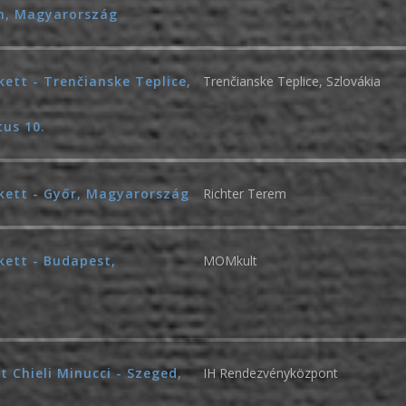
en, Magyarország
ett - Trenčianske Teplice,
Trenčianske Teplice, Szlovákia
tus 10.
kett - Győr, Magyarország
Richter Terem
kett - Budapest,
MOMkult
t Chieli Minucci - Szeged,
IH Rendezvényközpont