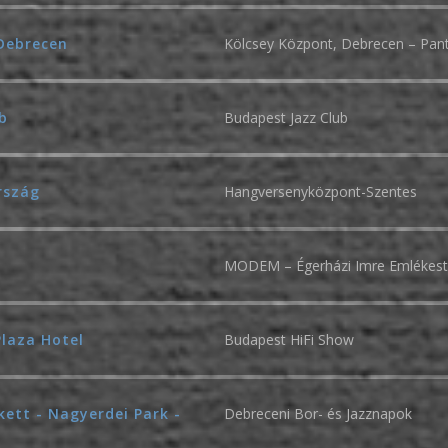
Debrecen
Kölcsey Központ, Debrecen – Pant
b
Budapest Jazz Club
rszág
Hangversenyközpont-Szentes
MODEM – Égerházi Imre Emlékest
laza Hotel
Budapest HiFi Show
kett - Nagyerdei Park -
Debreceni Bor- és Jazznapok