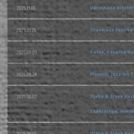
2025.11.05
Városháza Díszte
2025.10.25
Oravajazz Festiva
2025.09.20
Kassa, Kasarne/Ku
2025.08.24
Ploiesti, Jazz On
2025.08.02
Djabe & Steve Hack
Csáktornya, Horv
2025.08.01
Djabe & Steve Hac