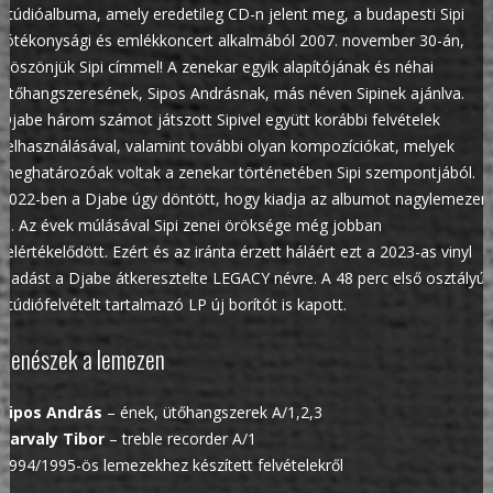
stúdióalbuma, amely eredetileg CD-n jelent meg, a budapesti Sipi
jótékonysági és emlékkoncert alkalmából 2007. november 30-án,
Köszönjük Sipi címmel! A zenekar egyik alapítójának és néhai
ütőhangszeresének, Sipos Andrásnak, más néven Sipinek ajánlva.
Djabe három számot játszott Sipivel együtt korábbi felvételek
felhasználásával, valamint további olyan kompozíciókat, melyek
meghatározóak voltak a zenekar történetében Sipi szempontjából.
2022-ben a Djabe úgy döntött, hogy kiadja az albumot nagylemezen
is. Az évek múlásával Sipi zenei öröksége még jobban
felértékelődött. Ezért és az iránta érzett háláért ezt a 2023-as vinyl
kiadást a Djabe átkeresztelte LEGACY névre. A 48 perc első osztályú
stúdiófelvételt tartalmazó LP új borítót is kapott.
Zenészek a lemezen
Sipos András
– ének, ütőhangszerek A/1,2,3
Karvaly Tibor
– treble recorder A/1
1994/1995-ös lemezekhez készített felvételekről