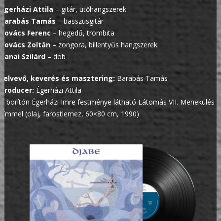
Égerházi Attila
– gitár, ütőhangszerek
Barabás Tamás
– basszusgitár
Kovács Ferenc
– hegedű, trombita
Kovács Zoltán
– zongora, billentyűs hangszerek
Banai Szilárd
– dob
Felvevő, keverés és masztering:
Barabás Tamás
Producer:
Égerházi Attila
A borítón Égerházi Imre festménye látható Látomás VII. Menekülés
címmel (olaj, farostlemez, 60×80 cm, 1990)