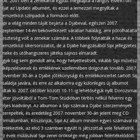
volt. 2001-ben a zenekarral együtt megkapta a rangos eMeRTon-
díjat az Update albumért, és ezzel a lemezzel megnyíltak a
nemzetközi színpadok a formáció előtt.
Sipi a világ minden táját bejárta a Djabeval, egészen 2007.
szeptember 14-én bekövetkezett váratlan haláláig, ami pótolhatatlan
veszteség volt a zenekar számára. A többiek folytatták a hazai és
nemzetközi sikersorozatot, de a Djabe hangzásából Sipi jellegzetes
éneke és ütőhangszeres játéka sajnos elmaradt.
Egyik tag sem gondolt arra, hogy helyettesítsék, inkább Sipi művészi
elképzeléseinek és emlékének szellemében dolgoztak tovább. 2007.
november 30-án a Djabe jótékonysági és emlékkoncertet tartott Sipi
családja javára, és erre az alkalomra egy különleges új albumot
adtak ki. 2007. október között 10-11-ig lehetőségük nyílt Dorozsmai
Péter jóvoltából a Tom-Tom Stúdióban térítés nélkül felvenni egy
teljes kiadványt. Az albumon a Sipi számára Djabe szerzemények
szerepeltek, és eredetileg 2007. november 30-án jelent meg CD
formátumban, Köszönjük, Sipi! Az album minden egyes számával rá
emlékeztek, az első 3 számban együtt is játszottak vele felvételről.
Az évek múlásával Sipi zenei öröksége még jobban felértékelődött.