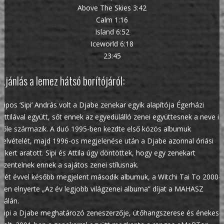
Above The Skies 3:42
Calm 1:16
Island 6:52
Iceworld 6:18
23:45
Ajánlás a lemez hátsó borítójáról:
Sipos ‘Sipi’ András volt a Djabe zenekar egyik alapítója Égerházi
Attilával együtt, sőt ennek az egyedülálló zenei együttesnek a neve is
tőle származik. A duó 1995-ben kezdte első közös albumuk
felvételét, majd 1996-os megjelenése után a Djabe azonnal óriási
sikert aratott. Sipi és Attila úgy döntöttek, hogy egy zenekart
szentelnek ennek a sajátos zenei stílusnak.
Két évvel később megjelent második albumuk, a Witchi Tai To 2000-
ben elnyerte „Az év legjobb világzenei albuma” díjat a MAHASZ
gálán.
Sipi a Djabe meghatározó zeneszerzője, ütőhangszerese és énekese