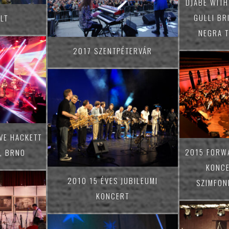
DJABE WITH
GULLI BR
LT
NEGRA 
2017 SZENTPÉTERVÁR
VE HACKETT
2015 FORW
, BRNO
KONCE
2010 15 ÉVES JUBILEUMI
SZIMFON
KONCERT