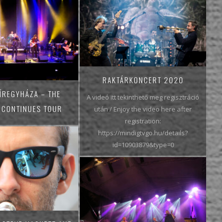
RAKTÁRKONCERT 2020
ÍREGYHÁZA – THE
A videó itt tekinthető meg regisztráció
 CONTINUES TOUR
után / Enjoy the video here after
registration:
https://mindigtvgo.hu/details?
id=10903879&type=0