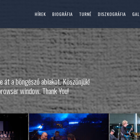
HÍREK
BIOGRÁFIA
TURNÉ
DISZKOGRÁFIA
GAL
e át a böngésző ablakot. Köszönjük!
 browser window. Thank You!