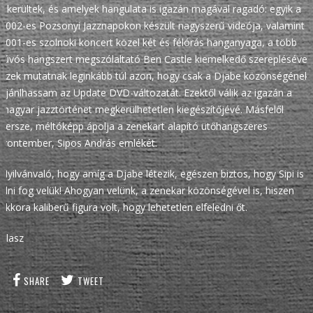
sikerültek, és amelyek hangulata is igazán magával ragadó: egyik a
2002-es Pozsonyi Jazznapokon készült nagyszerű videója, valamint a
2001-es szolnoki koncert közel két és félórás hanganyaga, a több
fúvós hangszert megszólaltató Ben Castle kiemelkedő szereplésével.
Ezek mutatnak leginkább túl azon, hogy csak a Djabe közönségének
ajánlhassam az Update DVD-változatát. Ezektől válik az igazán a
magyar jazztörténet megkerülhetetlen kiegészítőjévé. Másfelől
persze, méltóképp ápolja a zenekart alapító ütőhangszeres
frontember, Sipos András emlékét.
Nyilvánvaló, hogy amíg a Djabe létezik, egészen biztos, hogy Sipi is
élni fog velük! Ahogyan velünk, a zenekar közönségével is, hiszen
akkora kaliberű figura volt, hogy lehetetlen elfeledni őt.
olasz
SHARE
TWEET