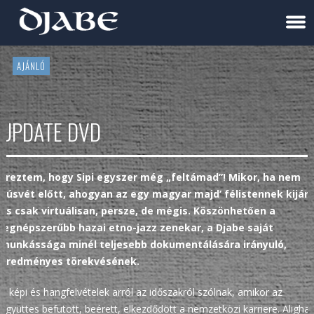
AJÁNLÓ
UPDATE DVD
Éreztem, hogy Sipi egyszer még „feltámad”! Mikor, ha nem
húsvét előtt, ahogyan az egy magyar majd’ félistennek kijár,
és csak virtuálisan, persze, de mégis. Köszönhetően a
legnépszerűbb hazai etno-jazz zenekar, a Djabe saját
munkássága minél teljesebb dokumentálására irányuló,
eredményes törekvésének.
A képi és hangfelvételek arról az időszakról szólnak, amikor az
együttes befutott, beérett, elkezdődött a nemzetközi karriere. Aligha