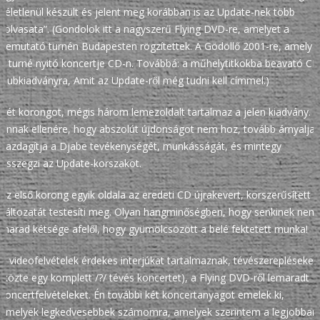
véletlenül készült és jelent meg korábban is az Update-nek több
„olvasata”. (Gondolok itt a nagyszerű Flying DVD-re, amelyet a
bemutató turnén Budapesten rögzítettek. A Gödöllő 2001-re, amely
a turné nyitó koncertje CD-n. Továbbá: a műhelytitkokba beavató CD
klubkiadványra, Amit az Update-ről még tudni kell címmel.)
Két korongot, mégis három lemezoldalt tartalmaz a jelen kiadvány.
Annak ellenére, hogy abszolút újdonságot nem hoz, tovább árnyalja,
gazdagítja a Djabe tevékenységét, munkásságát, és mintegy
összegzi az Update-korszakot.
Az első korong egyik oldala az eredeti CD újrakevert, korszerűsített
változatát testesíti meg. Olyan hangminőségben, hogy senkinek nem
marad kétsége afelől, hogy gyümölcsözött a belé fektetett munka!
A videofelvételek érdekes interjúkat tartalmaznak, tévészerepléseket
(közte egy komplett /?/ tévés koncertet), a Flying DVD-ről lemaradt
koncertfelvételeket. Én további két koncertanyagot emelek ki,
amelyek legkedvesebbek számomra, amelyek szerintem a legjobban