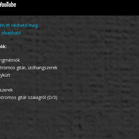
lm itt nézhető meg.
tt olvasható
ók:
angmérnök
ktromos gitár, ütőhangszerek
ykürt
gszerek
ektromos gitár szalagról (D/3)