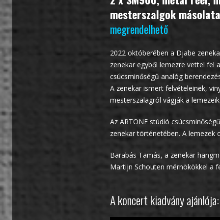
mesterszalgok másolata
megrendelhető
2022 októberében a Djabe zenekar 
zenekar egyből lemezre vettel fel 
csúcsminőségű analóg berendezé
A zenekar ismert felvételeinek, vin
mesterszalagról vágják a lemezei
Az ARTONE stúdió csúcsminőségű t
zenekar történetében. A lemezek o
Barabás Tamás, a zenekar hangmér
Martijn Schouten mérnökökkel a fe
A koncert kiadvány ajánlója: