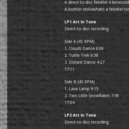
A direct-to-disc felvétel 4 lemezo
A borítón elolvasható a felvétel tö
LP1 Art In Tone
Direct-to-disc recording
Side A (45 RPM)
1. Clouds Dance 6:06
2. Turtle Trek 6:38
3. Distant Dance 4:27
17:11
Side B (45 RPM)
1. Lava Lamp 9:15
2. Two Little Snowflakes 7:49
17:04
LP2 Art In Tone
Direct-to-disc recording