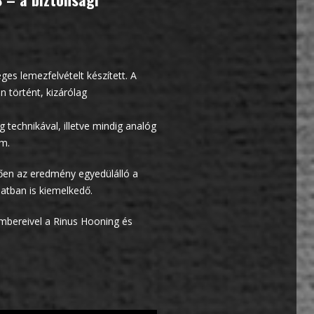
es lemezfelvételt készített. A
n történt, kizárólag
 technikával, illetve mindig analóg
em.
ően az eredmény egyedülálló a
atban is kiemelkedő.
mbereivel a Rinus Hooning és