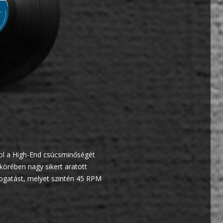
hol a High-End csúcsminőségét
körében nagy sikert aratott
logatást, melyet szintén 45 RPM