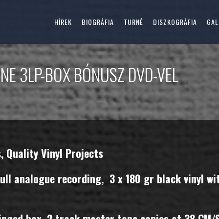
HÍREK
BIOGRÁFIA
TURNÉ
DISZKOGRÁFIA
GAL
ONE 3LP-BOX BÓNUSZ DVD-VEL
 Quality Vinyl Projects
ull analogue recording, 3 x 180 gr black vinyl w
hinged box, 2 track master tape copies at 38 CM/