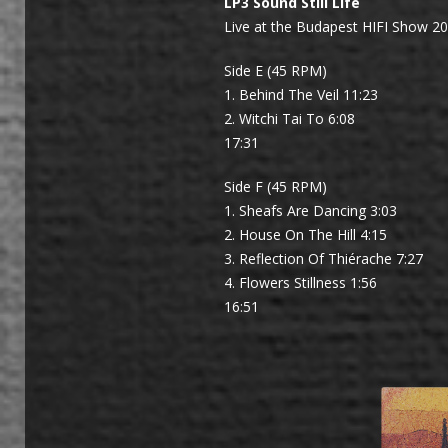
LP3 Sound Still Life
Live at the Budapest HIFI Show 2
Side E (45 RPM)
1. Behind The Veil 11:23
2. Witchi Tai To 6:08
17:31
Side F (45 RPM)
1. Sheafs Are Dancing 3:03
2. House On The Hill 4:15
3. Reflection Of Thiérache 7:27
4. Flowers Stillness 1:56
16:51