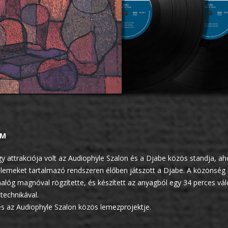
PM
y attrakciója volt az Audiophyle Szalon és a Djabe közös standja, a
lemeket tartalmazó rendszeren élőben játszott a Djabe. A közönség 
alóg magnóval rögzítette, és készített az anyagból egy 34 perces vá
echnikával.
és az Audiophyle Szalon közös lemezprojektje.