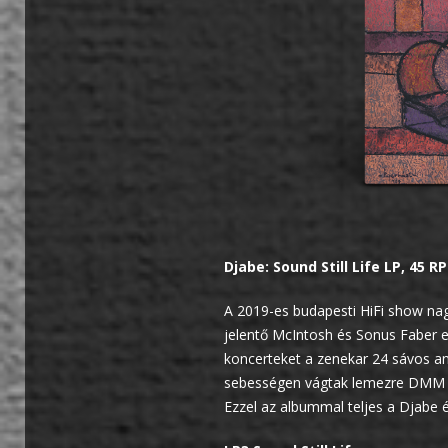
Djabe: Sound Still Life LP, 45 R
A 2019-es budapesti HiFi show nag
jelentő McIntosh és Sonus Faber e
koncerteket a zenekar 24 sávos an
sebességen vágtak lemezre DMM t
Ezzel az albummal teljes a Djabe 