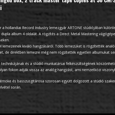
i
a hollandiai Record Industry lemezgyár ARTONE stúdiójában különleg
a dupla album 4 oldalát. A rögzítés a Direct Metal Mastering vágógépe
seken.
yl lemezeinek kiváló hangzásáról. Több lemezüket is rögzítették analóg
ket, de direktben lemezre még nem rögzítették egyetlen albumukat s
echnikájának és a stúdió munkatársai felkészültségének köszönhet
lyan fokon adják vissza az analóg hangzást, ami nemzetközi viszonyl
nöke és basszusgitárosa szorosan együtt dolgozott a stúdió szake
lvétel során.