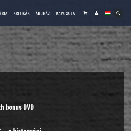
KOSÁR
FIÓKOM
ÉRIA
KRITIKÁK
ÁRUHÁZ
KAPCSOLAT
ith bonus DVD
S – a biztonsági