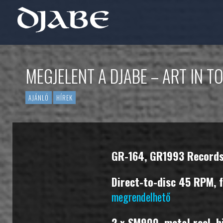
MEGJELENT A DJABE – ART IN T
AJÁNLÓ
HÍREK
GR-164, GR1993 Records,
Direct-to-disc 45 RPM, f
megrendelhető
2 x SM900, metal reel, 