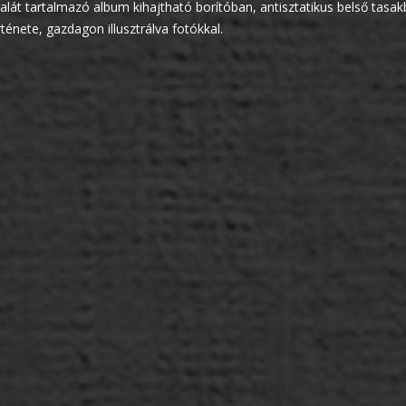
ldalát tartalmazó album kihajtható borítóban, antisztatikus belső ta
rténete, gazdagon illusztrálva fotókkal.