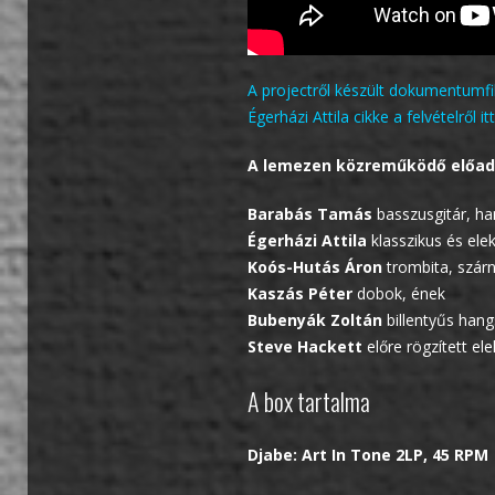
A projectről készült dokumentumfi
Égerházi Attila cikke a felvételről i
A lemezen közreműködő előad
Barabás Tamás
basszusgitár, h
Égerházi Attila
klasszikus és ele
Koós-Hutás Áron
trombita, szárn
Kaszás Péter
dobok, ének
Bubenyák Zoltán
billentyűs han
Steve Hackett
előre rögzített el
A box tartalma
Djabe: Art In Tone 2LP, 45 RPM