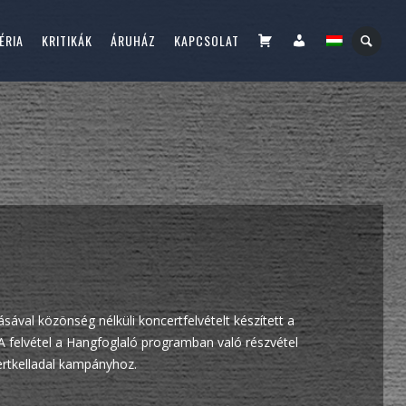
KOSÁR
FIÓKOM
ÉRIA
KRITIKÁK
ÁRUHÁZ
KAPCSOLAT
ával közönség nélküli koncertfelvételt készített a
 felvétel a Hangfoglaló programban való részvétel
ertkelladal kampányhoz.