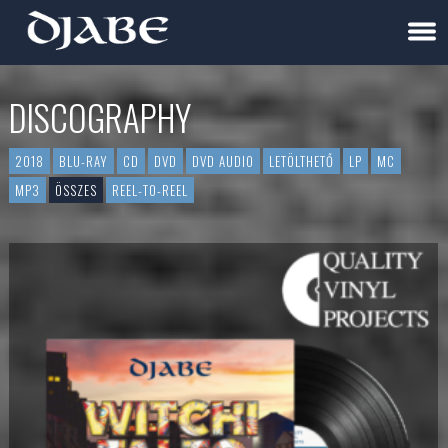
DISCOGRAPHY
2018
BLU-RAY
CD
DVD
DVD AUDIO
LETÖLTHETŐ
LP
MC
MP3
ÖSSZES
REEL-TO-REEL