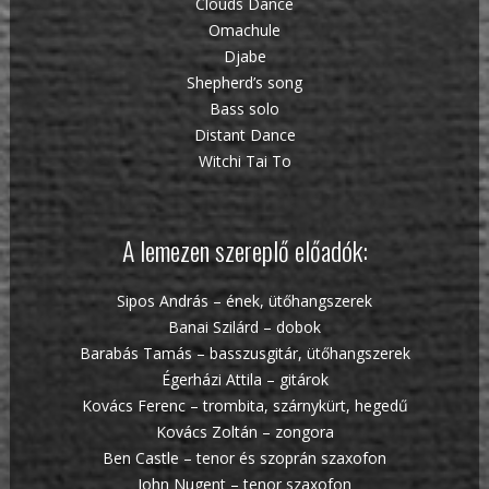
Clouds Dance
Omachule
Djabe
Shepherd’s song
Bass solo
Distant Dance
Witchi Tai To
A lemezen szereplő előadók:
Sipos András – ének, ütőhangszerek
Banai Szilárd – dobok
Barabás Tamás – basszusgitár, ütőhangszerek
Égerházi Attila – gitárok
Kovács Ferenc – trombita, szárnykürt, hegedű
Kovács Zoltán – zongora
Ben Castle – tenor és szoprán szaxofon
John Nugent – tenor szaxofon