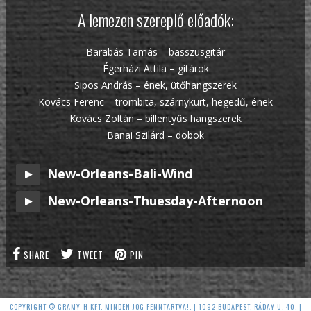
A lemezen szereplő előadók:
Barabás Tamás – basszusgitár
Égerházi Attila – gitárok
Sipos András – ének, ütőhangszerek
Kovács Ferenc – trombita, szárnykürt, hegedű, ének
Kovács Zoltán – billentyűs hangszerek
Banai Szilárd – dobok
New-Orleans-Bali-Wind
New-Orleans-Thuesday-Afternoon
SHARE
TWEET
PIN
COPYRIGHT © GRAMY-H KFT. MINDEN JOG FENNTARTVA!. | 1092 BUDAPEST, RÁDAY U. 40. |