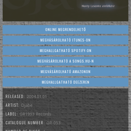
ONLINE MEGRENDELHETŐ
MEGVÁSÁROLHATÓ ITUNES-ON
MEGHALLGATHATÓ SPOTIFY-ON
MEGVÁSÁROLHATÓ A SONGS.HU-N
MEGVÁSÁROLHATÓ AMAZONON
MEGHALLGATHATÓ DEEZEREN
RELEASED:
2004.01.01
ARTIST:
Djabe
LABEL:
GR1993 Records
CATALOGUE NUMBER:
GR-053