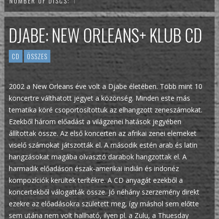
NUMBER OF DISCS:
1
DJABE: NEW ORLEANS+ KLUB CD
CD
ÖSSZES
2002 a New Orleans éve volt a Djabe életében. Több mint 10
koncertre válthatott jegyet a közönség. Minden este más
tematika köré csoportosítottuk az elhangzott zeneszámokat.
Ezekből három előadást a világzenei hatások jegyében
állítottak össze. Az első koncerten az afrikai zenei elemeket
viselő számokat játszották el. A második estén arab és latin
hangzásokat magába olvasztó darabok hangzottak el. A
harmadik előadáson észak-amerikai indián és indonéz
kompozíciók kerültek terítékre. A CD anyagát ezekből a
koncertekből válogatták össze. Jó néhány szerzemény direkt
ezekre az előadásokra született meg, így máshol sem előtte
sem utána nem volt hallható, ilyen pl. a Zulu, a Thuesday