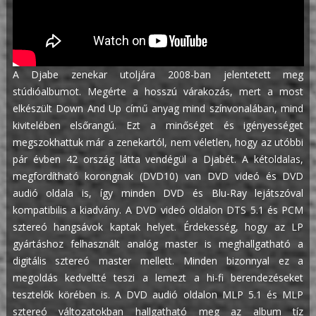
A Djabe zenekar utoljára 2008-ban jelentetett meg
stúdióalbumot. Megérte a hosszú várakozás, mert a most
elkészült Down And Up című anyag mind színvonalában, mind
kivitelében elsőrangú. Ezt a minőséget és igényességet
megszokhattuk már a zenekartól, nem véletlen, hogy az utóbbi
pár évben 42 ország látta vendégül a Djabét.
A kétoldalas,
megfordítható korongnak (DVD10) van DVD videó és DVD
audió oldala is, így minden DVD és Blu-Ray lejátszóval
kompatibilis a kiadvány. A DVD videó oldalon DTS 5.1 és PCM
sztereó hangsávok kaptak helyet. Érdekesség, hogy az LP
gyártáshoz felhasznált analóg master is meghallgatható a
digitális sztereó master mellett. Minden bizonnyal ez a
megoldás kedveltté teszi a lemezt a hi-fi berendezéseket
tesztelők körében is. A DVD audió oldalon MLP 5.1 és MLP
sztereó változatokban hallgatható meg az album tíz