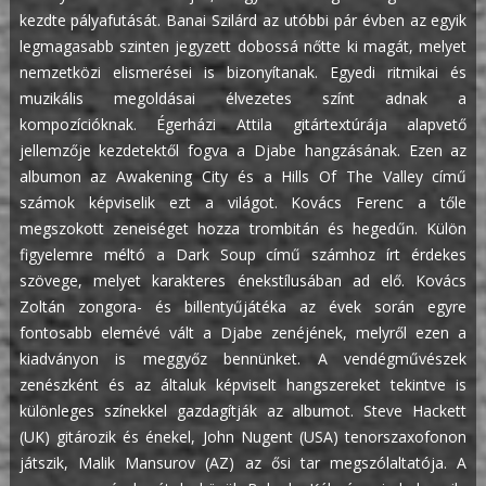
kezdte pályafutását. Banai Szilárd az utóbbi pár évben az egyik
legmagasabb szinten jegyzett dobossá nőtte ki magát, melyet
nemzetközi elismerései is bizonyítanak. Egyedi ritmikai és
muzikális megoldásai élvezetes színt adnak a
kompozícióknak.
Égerházi Attila gitártextúrája alapvető
jellemzője kezdetektől fogva a Djabe hangzásának. Ezen az
albumon az Awakening City és a Hills Of The Valley című
számok képviselik ezt a világot. Kovács Ferenc a tőle
megszokott zeneiséget hozza trombitán és hegedűn. Külön
figyelemre méltó a Dark Soup című számhoz írt érdekes
szövege, melyet karakteres énekstílusában ad elő. Kovács
Zoltán zongora- és billentyűjátéka az évek során egyre
fontosabb elemévé vált a Djabe zenéjének, melyről ezen a
kiadványon is meggyőz bennünket.
A vendégművészek
zenészként és az általuk képviselt hangszereket tekintve is
különleges színekkel gazdagítják az albumot. Steve Hackett
(UK) gitározik és énekel, John Nugent (USA) tenorszaxofonon
játszik, Malik Mansurov (AZ) az ősi tar megszólaltatója. A