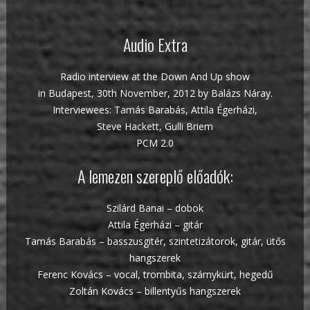
Audio Extra
Radio interview at the Down And Up show
in Budapest, 30th November, 2012 by Balázs Náray.
Interviewees: Tamás Barabás, Attila Égerházi,
Steve Hackett, Gulli Briem
PCM 2.0
A lemezen szereplő előadók:
Szilárd Banai – dobok
Attila Égerházi – gitár
Tamás Barabás – basszusgitér, szintetizátorok, gitár, ütős
hangszerek
Ferenc Kovács – vocal, trombita, szárnykürt, hegedű
Zoltán Kovács – billentyűs hangszerek