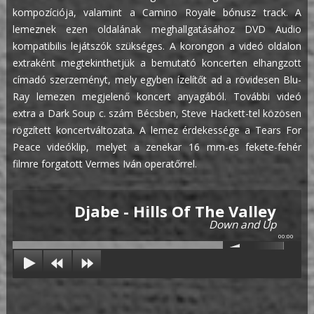
kompozíciója, valamint a Camino Royale bónusz track. A
lemeznek ezen oldalának meghallgatásához DVD Audio
kompatibilis lejátszók szükséges. A korongon a videó oldalon
extraként megtekinthetjük a bemutató koncerten elhangzott
címadó szerzeményt, mely egyben ízelítőt ad a rövidesen Blu-
Ray lemezen megjelenő koncert anyagából. További videó
extra a Dark Soup c. szám Bécsben, Steve Hackett-tel közösen
rögzített koncertváltozata. A lemez érdekessége a Tears For
Peace videóklip, melyet a zenekar 16 mm-es fekete-fehér
filmre forgatott Vermes Iván operatőrrel.
Djabe - Hills Of The Valley
Down and Up
00:00