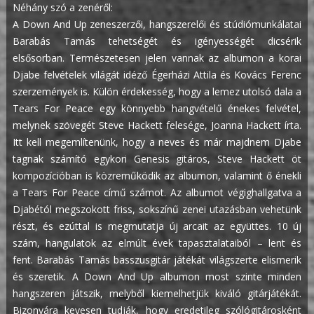
Néhány szó a zenéről:
A Down And Up zeneszerzői, hangszerelői és stúdiómunkálatai
Barabás Tamás tehetségét és igényességét dicsérik
elsősorban. Természetesen jelen vannak az albumon a korai
Djabe felvételek világát idéző Égerházi Attila és Kovács Ferenc
szerzemények is. Külön érdekesség, hogy a lemez utolsó dala a
Tears For Peace egy könnyebb hangvételű énekes felvétel,
melynek szövegét Steve Hackett felesége, Joanna Hackett írta.
Itt kell megemlítenünk, hogy a neves és már majdnem Djabe
tagnak számító egykori Genesis gitáros, Steve Hackett öt
kompozícióban is közreműködik az albumon, valamint ő énekli
a Tears For Peace című számot.
Az albumot végighallgatva a
Djabétól megszokott friss, sokszínű zenei utazásban vehetünk
részt, és ezúttal is megmutatja új arcait az együttes. 10 új
szám, hangulatok az elmúlt évek tapasztalataiból – lent és
fent. Barabás Tamás basszusgitár játékát világszerte elismerik
és szeretik. A Down And Up albumon most szinte minden
hangszeren játszik, melyből kiemelhetjük kiváló gitárjátékát.
Bizonyára kevesen tudják, hogy eredetileg szólógitárosként