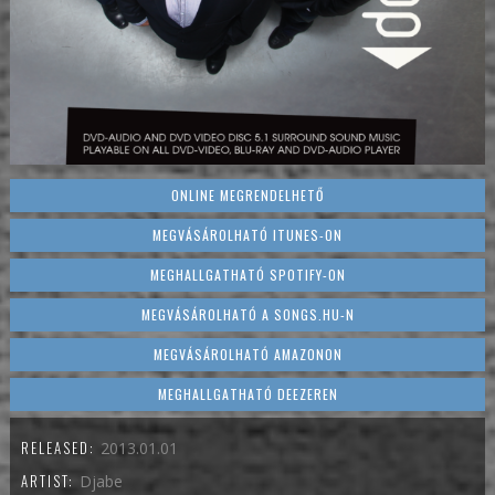
ONLINE MEGRENDELHETŐ
MEGVÁSÁROLHATÓ ITUNES-ON
MEGHALLGATHATÓ SPOTIFY-ON
MEGVÁSÁROLHATÓ A SONGS.HU-N
MEGVÁSÁROLHATÓ AMAZONON
MEGHALLGATHATÓ DEEZEREN
RELEASED:
2013.01.01
ARTIST:
Djabe