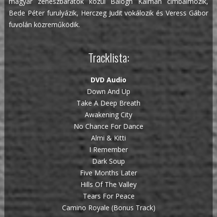
magyar zenészbarátok közül Balogh Kálmán cimbalmozik,
Bede Péter furulyázik, Herczeg Judit vokálozik és Veress Gábor
fuvolán közreműködik.
Tracklista:
DVD Audio
Down And Up
Take A Deep Breath
Awakening City
No Chance For Dance
Almi & Kitti
I Remember
Dark Soup
Five Months Later
Hills Of The Valley
Tears For Peace
Camino Royale (Bonus Track)