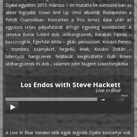
Djabe együttes 2013. március 1-én mutatta be surround-ban az
akkor legújabb Down And Up című albumát Budapesten a
Petőfi Csarnokban. Koncerten a friss lemez dalai után az
együttes teljes pályafutását átfogó egyveleg következett.
A
zenekar Banai Szilárd dob, ütőhangszerek, Barabás Tamás –
basszusgitár, Égerházi Attila – gitár, percussion, Kovács Ferenc
– trombita, szárnykürt, hegedű, ének, Kovács Zoltán –
billentyűs hangszerek felállását kiegészítette Gulli Briem
ütőhangszerek és dob-, valamint John Nugent szaxofonjátéka.
Los Endos with Steve Hackett
Live in Blue
00:00
A Live in Blue minden idők egyik legjobb Djabe koncertje volt,