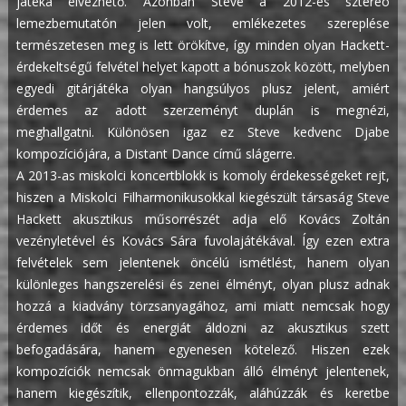
játéka élvezhető. Azonban Steve a 2012-es sztereó
lemezbemutatón jelen volt, emlékezetes szereplése
természetesen meg is lett örökítve, így minden olyan Hackett-
érdekeltségű felvétel helyet kapott a bónuszok között, melyben
egyedi gitárjátéka olyan hangsúlyos plusz jelent, amiért
érdemes az adott szerzeményt duplán is megnézi,
meghallgatni. Különösen igaz ez Steve kedvenc Djabe
kompozíciójára, a Distant Dance című slágerre.
A 2013-as miskolci koncertblokk is komoly érdekességeket rejt,
hiszen a Miskolci Filharmonikusokkal kiegészült társaság Steve
Hackett akusztikus műsorrészét adja elő Kovács Zoltán
vezényletével és Kovács Sára fuvolajátékával. Így ezen extra
felvételek sem jelentenek öncélú ismétlést, hanem olyan
különleges hangszerelési és zenei élményt, olyan plusz adnak
hozzá a kiadvány törzsanyagához, ami miatt nemcsak hogy
érdemes időt és energiát áldozni az akusztikus szett
befogadására, hanem egyenesen kötelező. Hiszen ezek
kompozíciók nemcsak önmagukban álló élményt jelentenek,
hanem kiegészítik, ellenpontozzák, aláhúzzák és keretbe