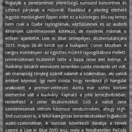
foglalják a zenetörténeti jelentőségű surround koncertnek és
sztereó párjának a műsorát. Ráadásul a jelenleg elérhető
legjobb minőségben!
Éppen ezért ez a különleges Blu-ray lemez
nem csak a Djabe rajongóknak, vájtfülűeknek és az audiofil
élmények szerelmeseinek kötelező, de mindenki másnak is
erősen ajánlott!A Live in Blue ünnepélyes díszbemutatójára
2015. május 26-án került sor a budapesti Corvin Moziban. A
rangos eseményen -az együttes műértő rajongótábora mellett-
természetesen tiszteletét tette a hazai zenei élet krémje. A
Radványi Gézáról elnevezett teremben szinte mindenki ott volt,
aki manapság tényleg számít valamit a szakmában, aki valódi
értéket képvisel. Így nem csoda, hogy rendkívül jó hangulat
uralkodott a premier-vetítésen.
Azóta már széles körben
elérhetővé vált a kiadvány. Kapható a jobb lemezboltokban,
rendelhető a zenei diszkontokból. Szól a valódi zene
szerelmeseinek otthoni házimozi rendszereiben, ahogy High-
End cuccokon is, a felső kategóriás berendezésekkel foglalkozó
audió-szalonokban.
A sorozat következő darabja a tervek
szerint a Live in Blue DVD lesz, mely a feledhetetlen PeCsás