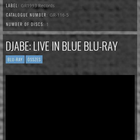
LABEL:
GR1993 Records
CATALOGUE NUMBER:
GR-116-5
NUMBER OF DISCS:
1
DJABE: LIVE IN BLUE BLU-RAY
BLU-RAY
ÖSSZES