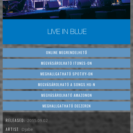
ONLINE MEGRENDELHETŐ
MEGVÁSÁROLHATÓ ITUNES-ON
MEGHALLGATHATÓ SPOTIFY-ON
MEGVÁSÁROLHATÓ A SONGS.HU-N
MEGVÁSÁROLHATÓ AMAZONON
MEGHALLGATHATÓ DEEZEREN
RELEASED:
2015.09.02
ARTIST:
Djabe