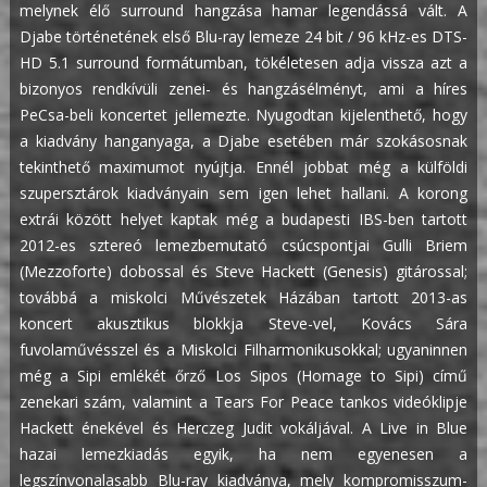
melynek élő surround hangzása hamar legendássá vált. A
Djabe történetének első Blu-ray lemeze 24 bit / 96 kHz-es DTS-
HD 5.1 surround formátumban, tökéletesen adja vissza azt a
bizonyos rendkívüli zenei- és hangzásélményt, ami a híres
PeCsa-beli koncertet jellemezte. Nyugodtan kijelenthető, hogy
a kiadvány hanganyaga, a Djabe esetében már szokásosnak
tekinthető maximumot nyújtja. Ennél jobbat még a külföldi
szupersztárok kiadványain sem igen lehet hallani.
A korong
extrái között helyet kaptak még a budapesti IBS-ben tartott
2012-es sztereó lemezbemutató csúcspontjai Gulli Briem
(Mezzoforte) dobossal és Steve Hackett (Genesis) gitárossal;
továbbá a miskolci Művészetek Házában tartott 2013-as
koncert akusztikus blokkja Steve-vel, Kovács Sára
fuvolaművésszel és a Miskolci Filharmonikusokkal; ugyaninnen
még a Sipi emlékét őrző Los Sipos (Homage to Sipi) című
zenekari szám, valamint a Tears For Peace tankos videóklipje
Hackett énekével és Herczeg Judit vokáljával.
A Live in Blue
hazai lemezkiadás egyik, ha nem egyenesen a
legszínvonalasabb Blu-ray kiadványa, mely kompromisszum-