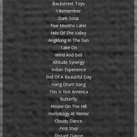
Backstreet Toys
I Remember
Dark Soup
Five Months Later
Hills Of The Valley
Angklung In The Sun
Take On
Wind And Bell
Altitude Synergy
Indian Experience
End Of A Beautiful Day
Hang Drum Song
This Is Not America
Butterfly
House On The Hill
Hortobágy At Winter
Clouds Dance
First Step
Distant Dance