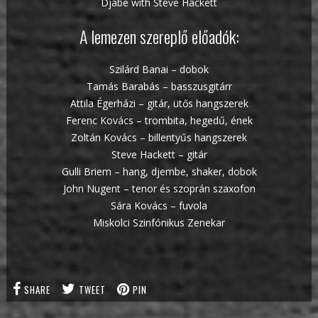
Djabe with Steve Hackett
A lemezen szereplő előadók:
Szilárd Banai – dobok
Tamás Barabás – basszusgitárr
Attila Égerházi – gitár, ütős hangszerek
Ferenc Kovács – trombita, hegedű, ének
Zoltán Kovács – billentyűs hangszerek
Steve Hackett – gitár
Gulli Briem – hang, djembe, shaker, dobok
John Nugent – tenor és szoprán szaxofon
Sára Kovács – fuvola
Miskolci Szinfónikus Zenekar
SHARE
TWEET
PIN