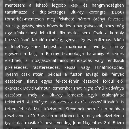
mentesen: a lehető legjobb kép- és hangminőségben
tartalmazza a dupla-réteges Blu-ray korongra (BD50)
tömörítés-mentesen még felvihető három órányi felvételt.
Nincs gagyizás, nincs bűvészkedés a hangsávokkal, nincs még
egy képkockányi lebutított filmrészlet sem. Csak a komoly
hozzáállásból fakadó minőség, igényesség és profizmus.
A kép
a lehetőségekhez képest a maximumot nyújtja, elmegy
egészen a falig: a Blu-ray technológia határaiig. A színek
élethűek, a mozgásoknál nincs elmosódás vagy rendkívüli
pixelesedés, raszteresedés, képzaj vagy színátmosódás.
Ilyesmi csak ritkán, például a füstön átvágó kék fények
esetében, illetve egyes fekete-fehér részeknél fordul elő,
akárcsak David Gilmour Remember That Night című kiadványa
esetében, mely a Blu-ray lemezek egyik etalonjának
tekinthető. A tökélyre törekvés az extrák összeállításánál is
tetten érhető. Mint közismert, Steve-nek nem állt módjában
részt venni a 2013-as surround koncerten, melynek felvételén a
így csak a másik két neves vendég: John Nugent és Gulli Briem