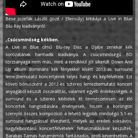
Bese Jozefák László (Jozé / Ellensúly) kritikája a Live in Blue
Blu-Ray kiadványról:
„
Csúcsminőség kékben.
A Live in Blue című Blu-ray Disc a Djabe zenekar kék
sorozatának harmadik kiadványa. A csúcsminőségű BD
törzsanyaga nem más, mint a rendkívül jól sikerült Down And
Up album domináns kék fényekkel kísért 2013-as surround
lemezbemutató koncertjének teljes hang- és képfelvétele. Ezt
követi bónuszként a 2012-es sztereo lemezbemutató koncert
anyagából készült összeállítás, valamint egyéb érdekességek.
A
surround és a sztereo kitételek itt természetesen az élő
koncertek hangosítására érvényesek, hiszen a korongon
szereplő összes kompozíció a lehető legjobb minőségű 5.1-es
surround hangzással élvezhető, melyek az eredeti soksávos,
nagyfelbontású koncertfelvételek felhasználásával készültek,
Barabás Tamás hangmérnök fantáziadús, profi keverésében.
A