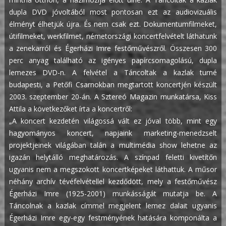
dupla DVD jóvoltából most pontosan ezt az audiovizuális
élményt élhetjük újra. És nem csak ezt. Dokumentumfilmeket,
útifilmeket, werkfilmet, németországi koncertfelvételt láthatunk
a zenekarról és Égerházi Imre festőművészről. Összesen 300
perc anyag található az igényes papírcsomagolású, dupla
lemezes DVD-n. A felvétel a Táncoltak a kazlak turné
budapesti, a Petőfi Csarnokban megtartott koncertjén készült
2003. szeptember 20-án. A Sztereó Magazin munkatársa, Kiss
Attila a következőket írta a koncertről:
„A koncert kezdetén világossá vált ez jóval több, mint egy
hagyományos koncert, napjaink marketing-menedzselt
projektjeinek világában talán a multimédia show lehetne az
igazán helytálló meghatározás. A színpad feletti kivetítőn
ugyanis nem a megszokott koncertképeket láthattuk. A műsor
néhány archív tévéfelvétellel kezdődött, mely a festőművész
Égerházi Imre (1925-2001) munkásságát mutatja be. A
Táncolnak a kazlak címmel megjelent lemez dalait ugyanis
Égerházi Imre egy-egy festményének hatására komponálta a