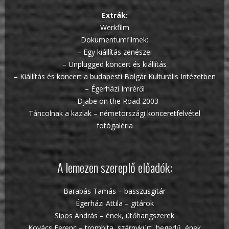
Extrák:
Werkfilm
Dokumentumfilmek:
– Egy kiállítás zenészei
– Unplugged koncert és kiállítás
– Kiállítás és koncert a budapesti Bolgár Kulturális Intézetben
– Égerházi Imréről
– Djabe on the Road 2003
Táncolnak a kazlak – németországi konceretfelvétel
fotógaléria
A lemezen szereplő előadók:
Barabás Tamás – basszusgitár
Égerházi Attila – gitárok
Sipos András – ének, ütőhangszerek
Kovács Ferenc – trombita, szárnykürt, hegedű, ének