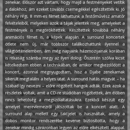
zenekar. Először azt vártam, hogy majd a festményeket vetítik
a dalokhoz, ám ezeket további csemegékkel egészítették ki. Jó
néhány régi, 8 mm-es filmet láthattunk a festőművész amatőr
felvételeiből, melyeken azok a tájak jelentek meg, amelyeket a
festmények is megörökítettek. Készítettek továbbá néhány
animációs filmet is, a képek alapján.
A surround koncertek
ötlete nem új, már többször találkozhattunk ilyennel a
világtörténelemben, ám még napjaink házimozijainak korában
is ritkaság számba megy az ilyen dolog. Ôszintén szólva kicsit
kételkedtem ebben a technikában, de amikor megkezdődött a
koncert, azonnal megnyugodtam, hisz a Djabe zenekarnak
sikerült megtalálni a helyes utat. A surround hatás magvát – ha
szabad így nevezni – előre rögzített hangok adták. Ezek azok a
részletek voltak, amit a CD-re stúdióban rögzítettek, ám élőben
nincs lehetőség a megszólaltatásukra. Ezekből készült egy
amelyet merevlemezről játszottak be a koncert alatt. A
surround alap mellett egy taktjelet is használtak, amely a
dobos monitor rendszerébe keverve biztosította, hogy a
zenekar mindig szinkronban legyen az előre elkészített alappal.