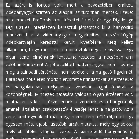
Ez azért is fontos volt, mert a bevezetőben említett
videoanyagok szintén az alappal szinkronban mentek. Ezeket
az elemeket ProTools alatt készítették elő, és egy Digidesign
Digi 001-es interfészen keresztül játszották ki a hangosító
rendszer felé. A videoanyagok megjelenítése a számítógép
videokártyáján keresztül került kivetítésre. Meg kellett
állapítsam, hogy mesterfokon birkóztak meg a kihívással. Egy
olyan zenei élménynek lehettünk részesei a Pecsában ami
valóban kuriózum! A jól beállított háttérhangzás nem zavarta
meg a színpadi történést, nem terelte el a hallgató figyelmét.
Hatásával tökéletes módon erősítette mindazokat az érzéseket
és hangulatokat, melyeket a zenekar tagjai átadtak a
közönségnek. Mindezek hatására valóban olyan érzésem volt,
mintha én is kicsit része lennék a zenének és a hangoknak,
aminek általában csak passzív élvezője lehet a hallgató. Az a
zene, amit egyébként már megismerhettem a CD-ről, most egy
egészen más, újabb, tisztább arcát mutatta, mely egy sokkal
mélyebb átélés világába vezet.
A kiemelkedő hangminőség,
mely a hangosított koncertek között – azt hiszem nyugodtan