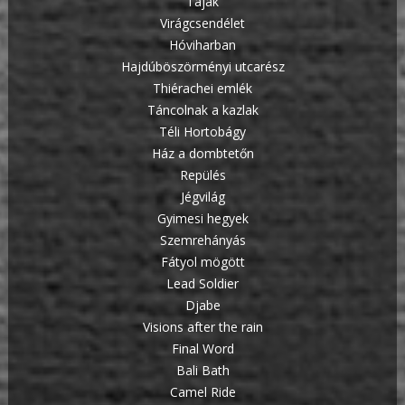
Tájak
Virágcsendélet
Hóviharban
Hajdúböszörményi utcarész
Thiérachei emlék
Táncolnak a kazlak
Téli Hortobágy
Ház a dombtetőn
Repülés
Jégvilág
Gyimesi hegyek
Szemrehányás
Fátyol mögött
Lead Soldier
Djabe
Visions after the rain
Final Word
Bali Bath
Camel Ride