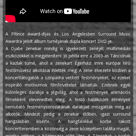
A PRince Award-díjas és Los Angelesben Surround Music
Awardra jelölt album turnéjának dupla koncert DVD-je.
A Djabe zenekar mindig is igyekezett zenéjét multimédiás
eszközökkel is megjeleníteni. Jó példa erre a 2003-as Táncolnak
a kazlak turné, ahol a zenekart Égerházi Imre európai hírű
festőművész alkotásai ihlették meg. A zene élvezete közben a
koncertlátogatók a színpadra vetített festményeket, az ezeket
inspiráló motívumok filmfelvételeit láthatták. Ezeknek egyik
különleges darabja a Jégvilág, ahol a festmények animációs
filmekként elevenedtek meg. A festő halálközeli élményeit
bemutató festménysorozatának darabjait mozgatták meg az
alkotók. Mindezt pedig a zenekar élőben, igazi surround
hangzásban kísérte. A hangfalakkal körbe rakott
koncertteremben a közönség a zene közepében találta magát,
mintha otthon, a házimozija előtt ülne. A Táncoltak a kazlak