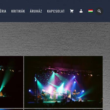
KOSÁR
FIÓKOM
ÉRIA
KRITIKÁK
ÁRUHÁZ
KAPCSOLAT