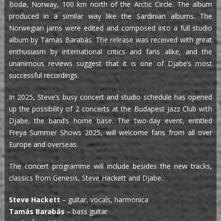
Bodø, Norway, 100 km north of the Arctic Circle. The album
produced in a similar way like the Sardinian albums. The
Norwegian jams were edited and composed into a full studio
album by Tamás Barabás. The release was received with great
enthusiasm by international critics and fans alike, and the
unanimous reviews suggest that it is one of Djabe’s most
successful recordings.
In 2025, Steve’s busy concert and studio schedule has opened
up the possibility of 2 concerts at the Budapest Jazz Club with
Djabe, the band’s home base. The two-day event, entitled
Freya Summer Shows 2025, will welcome fans from all over
Europe and overseas.
The concert programme will include besides the new tracks,
classics from Genesis, Steve Hackett and Djabe.
Steve Hackett
– guitar, vocals, harmonica
Tamás Barabás
– bass guitar