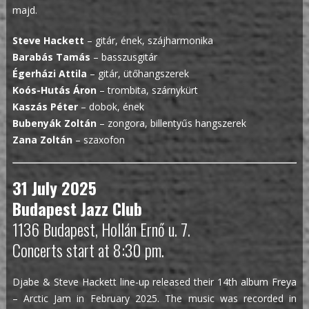
majd.
Steve Hackett
– gitár, ének, szájharmonika
Barabás Tamás
– basszusgitár
Égerházi Attila
– gitár, ütőhangszerek
Koós-Hutás Áron
– trombita, szárnykürt
Kaszás Péter
– dobok, ének
Bubenyák Zoltán
– zongora, billentyűs hangszerek
Zana Zoltán
– szaxofon
31 July 2025
Budapest Jazz Club
1136 Budapest, Hollán Ernő u. 7.
Concerts start at 8:30 pm.
Djabe & Steve Hackett line-up released their 14th album Freya
– Arctic Jam in February 2025. The music was recorded in