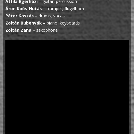
Attila Égerházi
– guitar, percussion
Áron Koós-Hutás
– trumpet, flugelhorn
Péter Kaszás
– drums, vocals
Zoltán Bubenyák
– piano, keyboards
Zoltán Zana
– saxophone