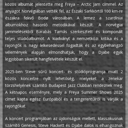
közös albumát jelentette meg Freya – Arctic Jam címmel. Az
anyagot Norvégiában vették fel, az Északi Sarkkörtől 100 km-re
északra fekvő Bodø városában. A lemez a szardíniai
albumokhoz hasonló metodikával készült. A norvégiai
jammelésekből Barabás Tamás szerkesztett és komponált
teljes stúdióalbumot. A kiadványt a nemzetközi kritika és a
rajongók is nagy lelkesedéssel fogadták és az egybehangzó
vélemények alapján elmondhatjuk, hogy a Djabe egyik
legjobban sikerült hangfelvétele készült el.
2025-ben Steve sűrű koncert- és stúdióprogramja miatt 2
közös koncertre nyílt lehetőség, melyeket a zenekar
törzshelyének számító Budapest Jazz Clubban rendeznek meg.
A kétnapos eseményre, mely a Freya Summer Shows 2025
címet kapta egész Európából és a tengerentúlról is várják a
rajongókat.
A koncert programjában az újdonságok mellett, klasszikusnak
számító Genesis, Steve Hackett és Djabe dalok is elhangoznak