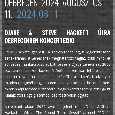
DEBRECEN, 2024. AUGUSZTUS
11.
2024.08.11
DJABE & STEVE HACKETT ÚJRA
DEBRECENBEN KONCERTEZIK!
Steve Hackett gitárost, a rocktörténet egyik legjelentősebb
zenekarának, a Genesisnek meghatározó tagját, több mint két
évtizedes munkakapcsolat köti össze a Djabe zenekarral. 2003
óta számtalanszor közreműködött a zenekar fellépésein és
albumain. Az elmúlt hat évben elkészült nyolc közös kiadványuk
minden eddiginél nagyobb nemzetközi sikereket hozott e nem
mindennapi formáció számára. Nagy sikerrel szerepeltek együtt
Malajziától Hágáig számos jazz fesztiválon együtt.
A nyolcadik album 2024 tavaszán jelent meg, „Djabe & Steve
Hackett – When The Sound Turns Sweet” címmel 2CD és