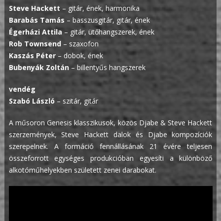
Steve Hackett
– gitár, ének, harmonika
Barabás Tamás
– basszusgitár, gitár, ének
Égerházi Attila
– gitár, ütőhangszerek, ének
Rob Townsend
– szaxofon
Kaszás Péter
– dobok, ének
Bubenyák Zoltán
– billentyűs hangszerek
vendég
Szabó László
– szitár, gitár
A műsoron Genesis klasszikusok, közös Djabe & Steve Hackett
szerzemények, Steve Hackett dalok és Djabe kompozíciók
szerepelnek. A formáció fennállásának 21 évére teljesen
összeforrott egységes produkcióban egyesíti a különböző
alkotóműhelyekben született zenei darabokat.