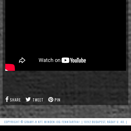
SHARE
TWEET
PIN
COPYRIGHT © GRAMY-H KFT. MINDEN JOG FENNTARTVA!. | 1092 BUDAPEST, RÁDAY U. 40. |
DJABE@DJABE.COM | ADATVÉDELMI TÁJÉKOZTATÓ