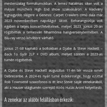
mesterszalag formátumokban. A lemez hatalmas siker volt a
májusi müncheni High End show szakvásáron. A kiadvány
legnagyobb slágere a Genesis: Carpet Crawlers című dala már
2023 novemberében napvilágot látott. Beharangozója volt
egyben a teljes koncertfelvételnek, melyet 2023. június 20-án
rögzítettek a temesvári filharmónia hangversenytermében. A
Blu-ray verzió későbbre várható.
Június 21-től kapható a boltokban a Djabe & Steve Hackett –
Back To Győr 2LP + DVD album, melyet szintén a 2023-as
turnén rögzítettek.
A Djabe és Steve Hackett augusztus 11-én tér vissza ismét
Debrecenbe. A 2024-es nyári turné érdekessége, hogy ezúttal
Rob Townsend szaxofonos is itt lesz Steve saját zenekarából,
aki a Hauser világturnén szereplő Koós-Hutás Áront helyettesíti.
A zenekar az alábbi felállásban érkezik: