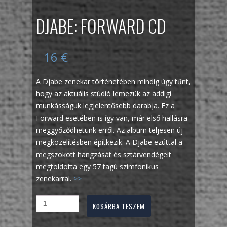
DJABE: FORWARD CD
16
€
A Djabe zenekar történetében mindig úgy tűnt,
hogy az aktuális stúdió lemezük az addigi
munkásságuk legjelentősebb darabja. Ez a
Forward esetében is így van, már első hallásra
meggyőződhetünk erről. Az album teljesen új
megközelítésben építkezik. A Djabe ezúttal a
megszokott hangzását és sztárvendégeit
megtoldotta egy 57 tagú szimfonikus
zenekarral.
>>
KOSÁRBA TESZEM