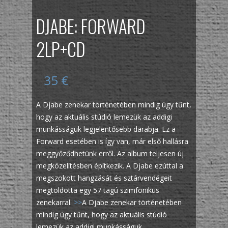
DJABE: FORWARD
2LP+CD
35
€
A Djabe zenekar történetében mindig úgy tűnt,
hogy az aktuális stúdió lemezük az addigi
munkásságuk legjelentősebb darabja. Ez a
Forward esetében is így van, már első hallásra
meggyőződhetünk erről. Az album teljesen új
megközelítésben építkezik. A Djabe ezúttal a
megszokott hangzását és sztárvendégeit
megtoldotta egy 57 tagú szimfonikus
zenekarral.
>>
A Djabe zenekar történetében
mindig úgy tűnt, hogy az aktuális stúdió
lemezük az addigi munkásságuk