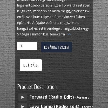
legjelentősebb darabja. Ez a Forward esetében
is így van, már első hallásra meggyőződhetünk
erről. Az album teljesen új megközelítésben
építkezik. A Djabe ezúttal a megszokott
hangzását és sztárvendégeit megtoldotta egy
57 tagú szimfonikus zenekarral.
>>
KOSÁRBA TESZEM
LEÍRÁS
Product Description
Forward (Radio Edit)
- Forward
Lava Lamp (Radio Edit)
- Forward