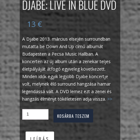
DJABE: LIVE IN BLUE DVD
13
€
A Djabe 2013. március elsején surroundban
mutatta be Down And Up című albumát
Budapesten a Pecsa Music Hallban. A
koncerten az új album után a zenekar teljes
életpályáját átfogó egyveleg következett.
Minden idők egyik legjobb Djabe koncertje
volt, melynek élő surround hangzása hamar
legendássá vált. A DVD lemez ezt a zenei és
hangzás élményt tökéletesen adja vissza.
>>
KOSÁRBA TESZEM
LEÍRÁS