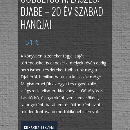
DJABE – 20 ÉV SZABAD
HANGJAI
51
€
A könyvben a zenekar tagjai saját
történeteiket is elmesélik, melyek révén eddig
nem ismert részleteket tudhatunk meg a
Djabéról, bepillanthatunk a kulisszák mögé.
Megismerhetjük az együttes egyedülálló,
világszerte elismert kiadványait. Göbölyös N.
László író, újságíróként, zenekedvelőként,
rajongóként, barátként és útitársként szinte
minden fontosabb mérföldkőnél jelen volt.
KOSÁRBA TESZEM