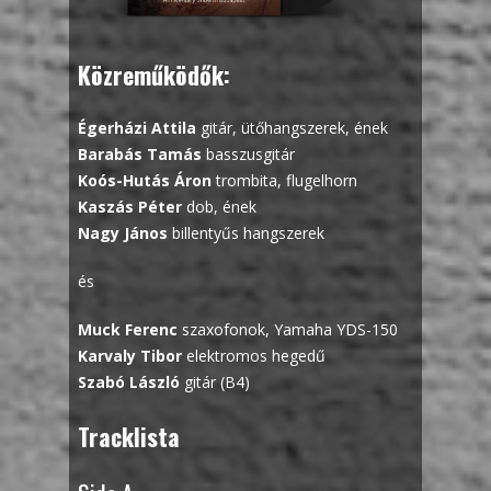
Közreműködők:
Égerházi Attila
gitár, ütőhangszerek, ének
Barabás Tamás
basszusgitár
Koós-Hutás Áron
trombita, flugelhorn
Kaszás Péter
dob, ének
Nagy János
billentyűs hangszerek
és
Muck Ferenc
szaxofonok, Yamaha YDS-150
Karvaly Tibor
elektromos hegedű
Szabó László
gitár (B4)
Tracklista