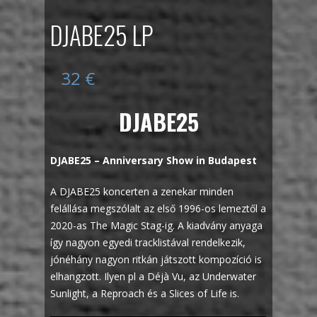
DJABE25 LP
32
€
DJABE25
DJABE25 – Anniversary Show in Budapest
A DJABE25 koncerten a zenekar minden
felállása megszólalt az első 1996-os lemeztől a
2020-as The Magic Stag-ig. A kiadvány anyaga
így nagyon egyedi tracklistával rendelkezik,
jónéhány nagyon ritkán játszott kompozíció is
elhangzott. Ilyen pl a
Déjà
Vu, az Underwater
Sunlight, a Reproach és a Slices of Life is.