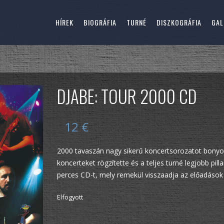
HÍREK
BIOGRÁFIA
TURNÉ
DISZKOGRÁFIA
GAL
DJABE: TOUR 2000 CD
12
€
2000 tavaszán nagy sikerű koncertsorozatot bonyolí
koncerteket rögzítette és a teljes turné legjobb pill
perces CD-t, mely remekül visszaadja az előadások
Elfogyott