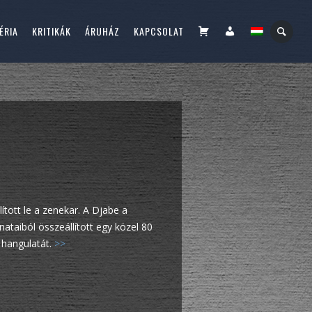
KOSÁR
FIÓKOM
ÉRIA
KRITIKÁK
ÁRUHÁZ
KAPCSOLAT
tott le a zenekar. A Djabe a
anataiból összeállított egy közel 80
 hangulatát.
>>