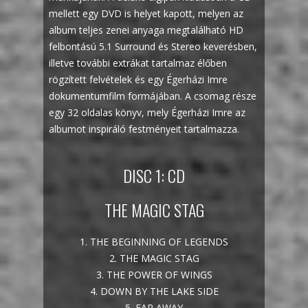
mellett egy DVD is helyet kapott, melyen az
album teljes zenei anyaga megtalálható HD
felbontású 5.1 Surround és Stereo keverésben,
illetve további extrákat tartalmaz élőben
rögzített felvételek és egy Égerházi Imre
dokumentumfilm formájában. A csomag része
egy 32 oldalas könyv, mely Égerházi Imre az
albumot inspiráló festményeit tartalmazza.
DISC 1: CD
THE MAGIC STAG
1. THE BEGINNING OF LEGENDS
2. THE MAGIC STAG
3. THE POWER OF WINGS
4. DOWN BY THE LAKE SIDE
5. FAR AWAY