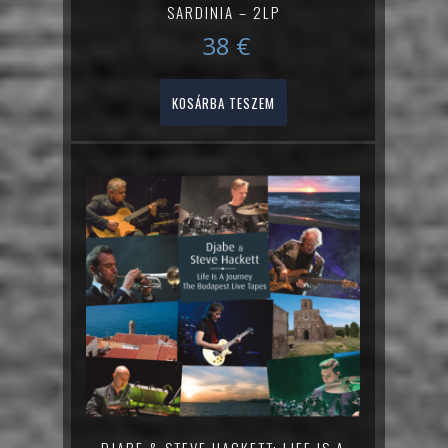
SARDINIA – 2LP
38
€
KOSÁRBA TESZEM
DJABE & STEVE HACKETT: LIFE IS A