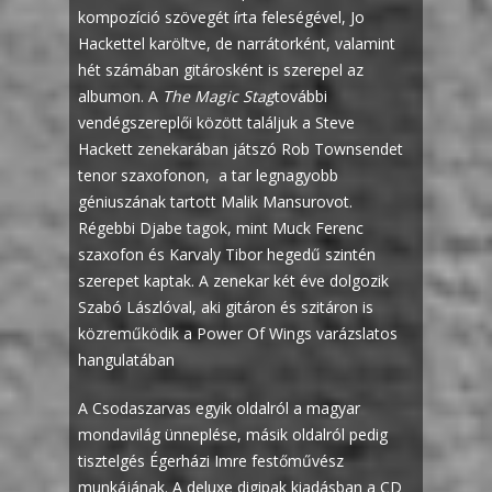
kompozíció szövegét írta feleségével, Jo
Hackettel karöltve, de narrátorként, valamint
hét számában gitárosként is szerepel az
albumon. A
The Magic Stag
további
vendégszereplői között találjuk a Steve
Hackett zenekarában játszó Rob Townsendet
tenor szaxofonon, a tar legnagyobb
géniuszának tartott Malik Mansurovot.
Régebbi Djabe tagok, mint Muck Ferenc
szaxofon és Karvaly Tibor hegedű szintén
szerepet kaptak. A zenekar két éve dolgozik
Szabó Lászlóval, aki gitáron és szitáron is
közreműködik a Power Of Wings varázslatos
hangulatában
A Csodaszarvas egyik oldalról a magyar
mondavilág ünneplése, másik oldalról pedig
tisztelgés Égerházi Imre festőművész
munkájának. A deluxe digipak kiadásban a CD