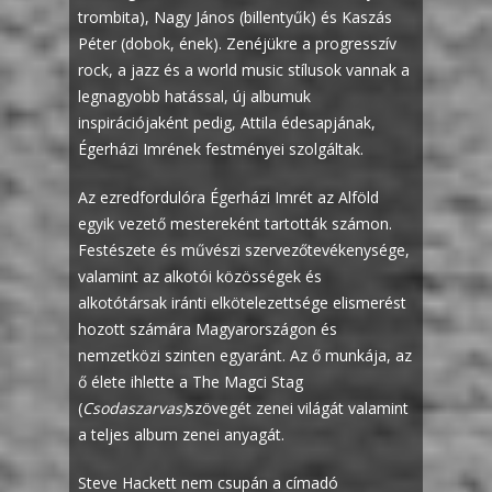
trombita), Nagy János (billentyűk) és Kaszás
Péter (dobok, ének). Zenéjükre a progresszív
rock, a jazz és a world music stílusok vannak a
legnagyobb hatással, új albumuk
inspirációjaként pedig, Attila édesapjának,
Égerházi Imrének festményei szolgáltak.
Az ezredfordulóra Égerházi Imrét az Alföld
egyik vezető mestereként tartották számon.
Festészete és művészi szervezőtevékenysége,
valamint az alkotói közösségek és
alkotótársak iránti elkötelezettsége elismerést
hozott számára Magyarországon és
nemzetközi szinten egyaránt. Az ő munkája, az
ő élete ihlette a The Magci Stag
(
Csodaszarvas)
szövegét zenei világát valamint
a teljes album zenei anyagát.
Steve Hackett nem csupán a címadó