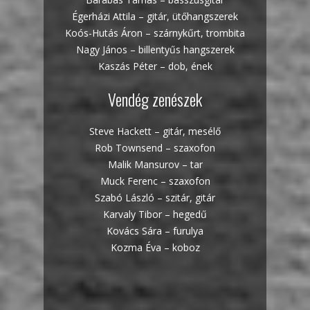
Égerházi Attila – gitár, ütőhangszerek
Koós-Hutás Áron – szárnykűrt, trombita
Nagy János – billentyűs hangszerek
Kaszás Péter – dob, ének
Vendég zenészek
Steve Hackett – gitár, mesélő
Rob Townsend – szaxofon
Malik Mansurov – tar
Muck Ferenc – szaxofon
Szabó László – szitár, gitár
Karvaly Tibor – hegedű
Kovács Sára – furulya
Kozma Éva – koboz