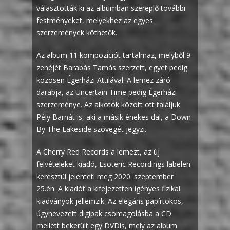
választották ki az albumban szereplő további
festményeket, melyekhez az egyes
szerzemények köthetők.
Az album 11 kompozíciót tartalmaz, melyből 9
zenéjét Barabás Tamás szerzett, egyet pedig
közösen Égerházi Attilával. A lemez záró
darabja, az Uncertain Time pedig Égerházi
szerzeménye. Az alkotók között ott találjuk
Pély Barnát is, aki a másik énekes dal, a Down
By The Lakeside szövegét jegyzi.
A Cherry Red Records a lemezt, az új
felvételeket kiadó, Esoteric Recordings labelen
keresztül jelenteti meg 2020. szeptember
25.én. A kiadót a kifejezetten igényes fizikai
kiadványok jellemzik. Az elegáns papírtokos,
úgynevezett digipak csomagolásba a CD
mellett bekerült egy DVDis, mely az album