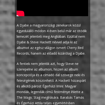
A Djabe a magyarországi zenekarok közül
egyedülálló módon 4 éven belül már az ötödik
lemezét jelenteti meg Angliában. Ezúttal nem
Djabe & Steve Hackett névvel adja ki az
albumot az egész világon ismert Cherry Red
Records, hanem az előadó kizárólag a Djabe.
A fentiek nem jelentik azt, hogy Steve ne
szerepelne az albumon, hiszen az album
koncepciója és a címadó dal szövege neki és
feleségének köszönhető. A Hackett házaspárt
és alkotó párost Égerházi Imre: Magyar
mondák, legendák című festménye ihlette a
The Magic Stag megírására. Barabás Tamás
és Égerházi Attila teljes egyetértésben