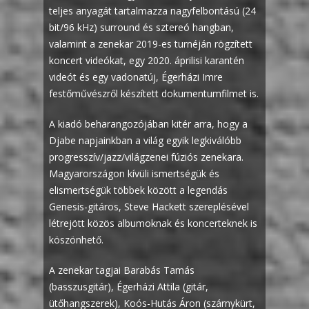
teljes anyagát tartalmazza nagyfelbontású (24
bit/96 kHz) surround és sztereó hangban,
valamint a zenekar 2019-es turnéján rögzített
koncert videókat, egy 2020. áprilisi karantén
videót és egy vadonatúj, Égerházi Imre
festőművészről készített dokumentumfilmet is.
A kiadó beharangozójában kitér arra, hogy a
Djabe napjainkban a világ egyik legkiválóbb
progresszív/jazz/világzenei fúziós zenekara.
Magyarországon kívüli ismertségük és
elismertségük többek között a legendás
Genesis-gitáros, Steve Hackett szereplésével
létrejött közös albumoknak és koncerteknek is
köszönhető.
A zenekar tagjai Barabás Tamás
(basszusgitár), Égerházi Attila (gitár,
ütőhangszerek), Koós-Hutás Áron (szárnykürt,