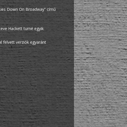
mb Lies Down On Broadway” című
teve Hackett turné egyik
al felvett verziók egyaránt