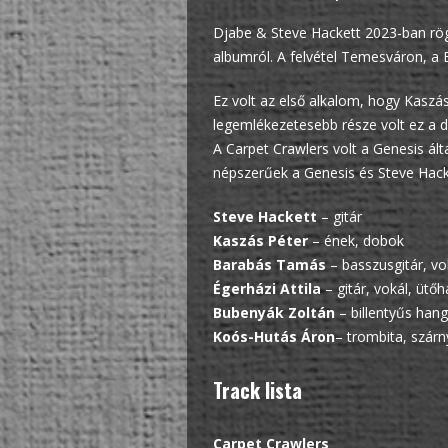
Djabe & Steve Hackett 2023-ban rög
albumról. A felvétel Temesváron, a 
Ez volt az első alkalom, hogy Kaszá
legemlékezetesebb része volt ez a d
A Carpet Crawlers volt a Genesis álta
népszerűek a Genesis és Steve Hack
Steve Hackett
– gitár
Kaszás Péter
– ének, dobok
Barabás Tamás
– basszusgitár, vok
Égerházi Attila
– gitár, vokál, ütő
Bubenyák Zoltán
– billentyűs han
Koós-Hutás Áron
– trombita, szárn
Track lista
Carpet Crawlers