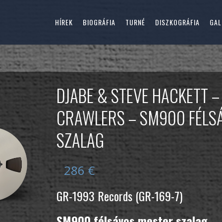
HÍREK
BIOGRÁFIA
TURNÉ
DISZKOGRÁFIA
GAL
DJABE & STEVE HACKETT –
CRAWLERS – SM900 FÉLS
SZALAG
286
€
GR-1993 Records (GR-169-7)
SM900 félsávos mester szalag