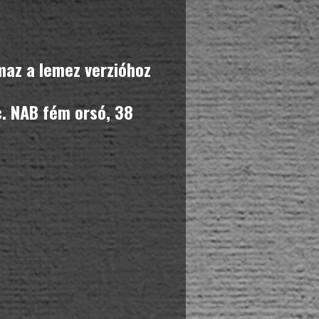
maz a lemez verzióhoz
c. NAB fém orsó, 38