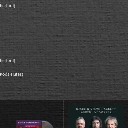
therford)
therford)
 Koós-Hutás)