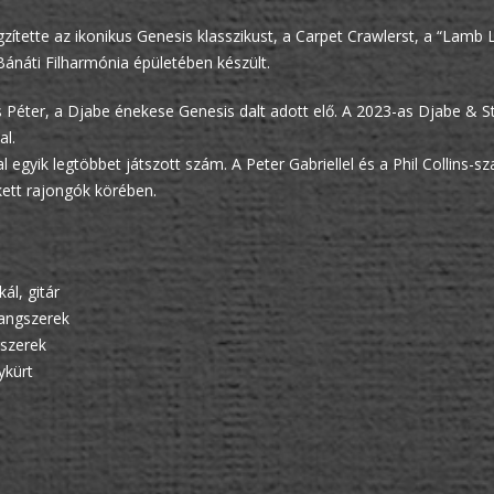
zítette az ikonikus Genesis klasszikust, a Carpet Crawlerst, a “La
Bánáti Filharmónia épületében készült.
s Péter, a Djabe énekese Genesis dalt adott elő. A 2023-as Djabe & S
al.
l egyik legtöbbet játszott szám. A Peter Gabriellel és a Phil Collins-sz
ett rajongók körében.
ál, gitár
hangszerek
gszerek
ykürt