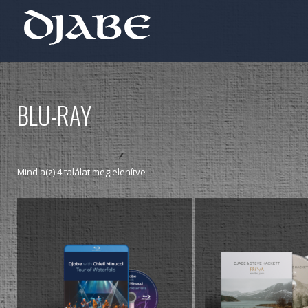
BLU-RAY
Mind a(z) 4 találat megjelenítve