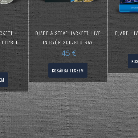
CKETT –
DJABE & STEVE HACKETT: LIVE
DJABE: LI
M CD/BLU-
IN GYŐR 2CD/BLU-RAY
45
€
KO
KOSÁRBA TESZEM
EM