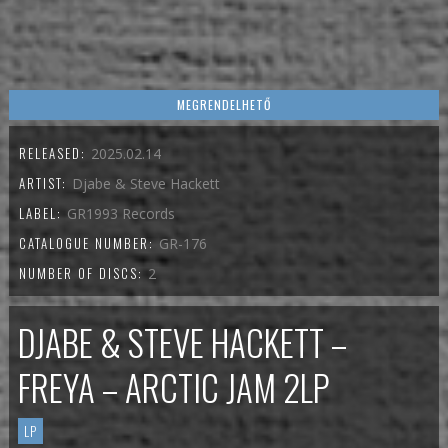
MEGRENDELHETŐ
RELEASED:
2025.02.14
ARTIST:
Djabe & Steve Hackett
LABEL:
GR1993 Records
CATALOGUE NUMBER:
GR-176
NUMBER OF DISCS:
2
DJABE & STEVE HACKETT –
FREYA – ARCTIC JAM 2LP
LP