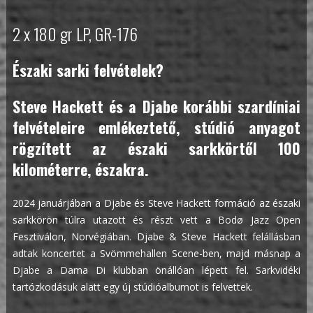
2 x 180 gr LP, GR-176
Északi sarki felvételek?
Steve Hackett és a Djabe korábbi szardíniai
felvételeire emlékeztető, stúdió anyagot
rögzített az északi sarkkörtől 100
kilométerre, északra.
2024 januárjában a Djabe és Steve Hackett formáció az északi
sarkkörön túlra utazott és részt vett a B
odø
Jazz Open
Fesztiválon, Norvégiában. Djabe & Steve Hackett felállásban
adtak koncertet a Svömmehallen Scene-ben, majd másnap a
Djabe a Dama Di klubban önállóan lépett fel. Sarkvidéki
tartózkodásuk alatt egy új stúdióalbumot is felvettek.