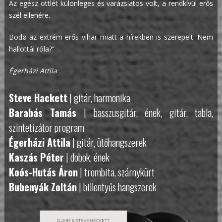
Az egész ottlét különleges és varázslatos volt, a rendkívül erős
szél ellenére.
B
odø
az extrém erős vihar miatt a hírekben is szerepelt. Nem
hallottál róla?”
Égerházi Attila
Steve Hackett
| gitár, harmonika
Barabás Tamás
| basszusgitár, ének, gitár, tabla,
szintetizátor program
Égerházi Attila
| gitár, ütőhangszerek
Kaszás Péter
| dobok, ének
Koós-Hutás Áron
| trombita, szárnykürt
Bubenyák Zoltán
| billentyűs hangszerek