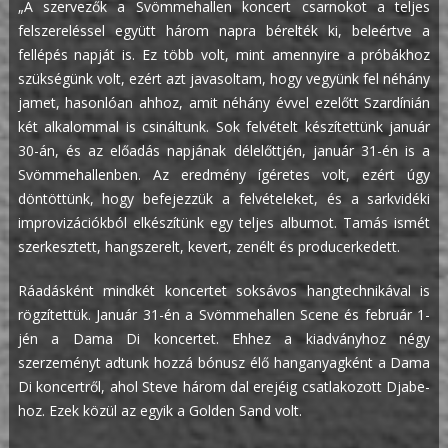
„A szervezők a Svömmehallen koncert csarnokot a teljes
felszereléssel együtt három napra bérelték ki, beleértve a
fellépés napját is. Ez több volt, mint amennyire a próbákhoz
szükségünk volt, ezért azt javasoltam, hogy vegyünk fel néhány
jamet, hasonlóan ahhoz, amit néhány évvel ezelőtt Szardínián
két alkalommal is csináltunk. Sok felvételt készítettünk január
30-án, és az előadás napjának délelőttjén, január 31-én is a
Svömmehallenben. Az eredmény ígéretes volt, ezért úgy
döntöttünk, hogy befejezzük a felvételeket, és a sarkvidéki
improvizációkból elkészítünk egy teljes albumot. Tamás ismét
szerkesztett, hangszerelt, kevert, zenélt és producerkedett.
Ráadásként mindkét koncertet soksávos hangtechnikával is
rögzítettük. Január 31-én a Svömmehallen Scene és február 1-
jén a Dama Di koncertet. Ehhez a kiadványhoz négy
szerzeményt adtunk hozzá bónusz élő hanganyagként a Dama
Di koncertről, ahol Steve három dal erejéig csatlakozott Djabe-
hoz. Ezek közül az egyik a Golden Sand volt.