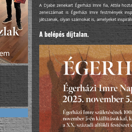
A Djabe zenekart Égerházi Imre fia, Attila hozt
zeneszámait is Égerházi Imre festmények insp
játszanak, olyan számokat is, amelyeket inspirál
A belépés díjtalan.