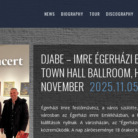
NEWS
BIOGRAPHY
TOUR
DISCOGRAPHY
DJABE – IMRE ÉGERHÁZI 
TOWN HALL BALLROOM, 
NOVEMBER
2025.11.0
Égerházi Imre festőművész, a város szülött
városban az Égerházi Imre Emlékházban, a 
kiállítások nyílnak. A városházán, az “Égerház
közreműködik. A nap záróeseménye 18 órakor k