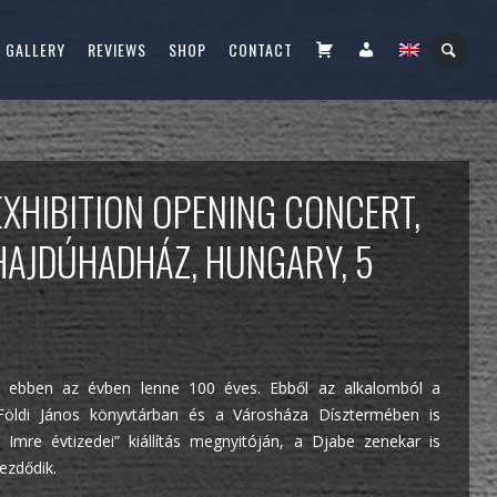
CART
FIÓKOM
GALLERY
REVIEWS
SHOP
CONTACT
EXHIBITION OPENING CONCERT,
HAJDÚHADHÁZ, HUNGARY, 5
5
e, ebben az évben lenne 100 éves. Ebből az alkalomból a
Földi János könyvtárban és a Városháza Dísztermében is
i Imre évtizedei” kiállítás megnyitóján, a Djabe zenekar is
ezdődik.