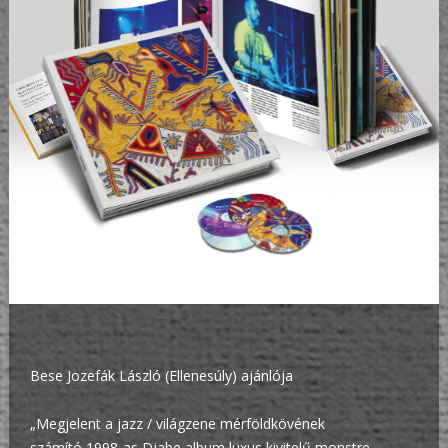
Bese Jozefák László (Ellenesúly) ajánlója
„Megjelent a jazz / világzene mérföldkövének
számító 1998-as Djabe album luxus kivitelű monstre