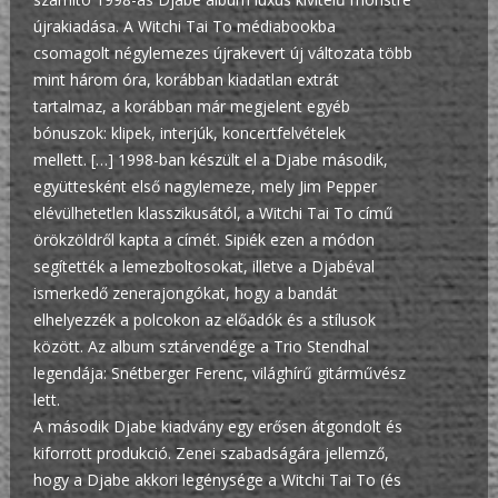
újrakiadása. A Witchi Tai To médiabookba
csomagolt négylemezes újrakevert új változata több
mint három óra, korábban kiadatlan extrát
tartalmaz, a korábban már megjelent egyéb
bónuszok: klipek, interjúk, koncertfelvételek
mellett. […]
1998-ban készült el a Djabe második,
együttesként első nagylemeze, mely Jim Pepper
elévülhetetlen klasszikusától, a Witchi Tai To című
örökzöldről kapta a címét. Sipiék ezen a módon
segítették a lemezboltosokat, illetve a Djabéval
ismerkedő zenerajongókat, hogy a bandát
elhelyezzék a polcokon az előadók és a stílusok
között. Az album sztárvendége a Trio Stendhal
legendája: Snétberger Ferenc, világhírű gitárművész
lett.
A második Djabe kiadvány egy erősen átgondolt és
kiforrott produkció. Zenei szabadságára jellemző,
hogy a Djabe akkori legénysége a Witchi Tai To (és