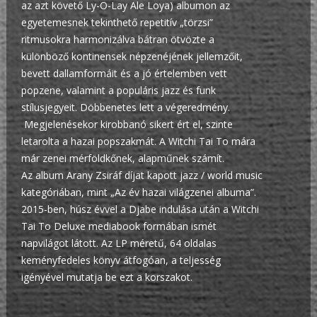
az azt követő Ly-O-Lay Ale Loya) albumon az
egyetemesnek tekinthető repetitív „törzsi”
ritmusokra harmonizálva bátran ötvözte a
különböző kontinensek népzenéjének jellemzőit,
bevett dallamformáit és a jó értelemben vett
popzene, valamint a populáris jazz és funk
stílusjegyeit. Döbbenetes lett a végeredmény.
Megjelenésekor kirobbanó sikert ért el, szinte
letarolta a hazai popszakmát. A Witchi Tai To mára
már zenei mérföldkőnek, alapműnek számít.
Az album Arany Zsiráf díjat kapott jazz / world music
kategóriában, mint „Az év hazai világzenei albuma”.
2015-ben, húsz évvel a Djabe indulása után a Witchi
Tai To Deluxe mediabook formában ismét
napvilágot látott. Az LP méretű, 64 oldalas
keményfedeles könyv átfogóan, a teljesség
igényével mutatja be ezt a korszakot.