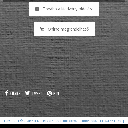
Tovább a kiadvány oldalára
Online megrendelhető
SHARE
TWEET
PIN
COPYRIGHT © GRAMY-H KFT. MINDEN JOG FENNTARTVA!. | 1092 BUDAPEST, RÁDAY U. 40. |
DJABE@DJABE.COM | ADATVÉDELMI TÁJÉKOZTATÓ