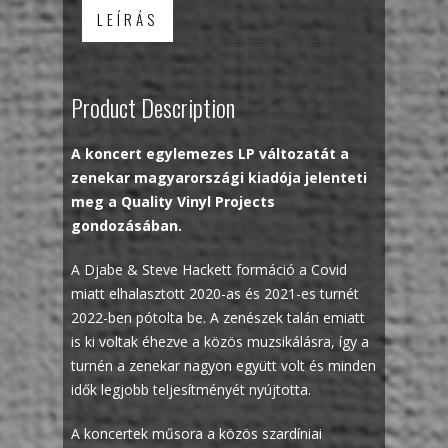
LEÍRÁS
Product Description
A koncert egylemezes LP változatát a
zenekar magyarországi kiadója jelenteti
meg a Quality Vinyl Projects
gondozásában.
A Djabe & Steve Hackett formáció a Covid
miatt elhalasztott 2020-as és 2021-es turnét
2022-ben pótolta be. A zenészek talán emiatt
is ki voltak éhezve a közös muzsikálásra, így a
turnén a zenekar nagyon együtt volt és minden
idők legjobb teljesítményét nyújtotta.
A koncertek műsora a közös szardíniai