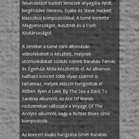
felvételekből kiadott lemezek anyagára épült,
kiegészülve Genesis, Djabe és Steve Hackett
klasszikus kompozíciókkal. A turné érintette
Magyarországot, Ausztriát és a Cseh
Köztársaságot.
A zenekar a turné záró állomásán
videofelvételt is készített, melynek
utómunkálatait szokás szerint Barabás Tamás
és Égerházi Attila készítették el. Az albumon
hallható koncert több olyan számot is
tartalmaz, melyek először hangzottak el
élőben. Ilyen a Lake By The Sea a Back To
Sardinia albumról, az Ace Of Wands
rockzenekari változata a Voyage Of The
Acolyte albumról, vagy a Richter Blues című
kompozíciók.
Az koncert kiváló hangzása ismét Barabás