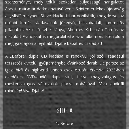
szerzeménye, mely tőlük szokatlan súlyosságú hangulatot
áraszt, már-már darkos hatású zene. Szintén érdekes újdonság
a „Mist” melyben Steve Hackett harmonikázik, megidézve az
utóbbi turnék ráadásainak jókedvű, felszabadult, jammelős
pillanatait. Az első két kislánya, Alma és Kitti után Tamás az
újszülött Franciskát is megörökítette az új albumon. Isten áldja
meg gazdagon a legifjabb Djabe babát és családját!
A „Before” dupla CD kiadása is rendkívül jól szól, ráadásul
tetszetős kivitelű, gyűjteménybe kívánkozó darab. De persze az
igazi hi-fi és high-end ünnep csak ezután érkezik, 2023-ban
esedékes DVD-audió, dupla vinil, illetve magszalagos és
mesterszalagos változatok piacra dobásával. Viva audiofil
minőség! Viva Djabe!”
SIDE A
1. Before