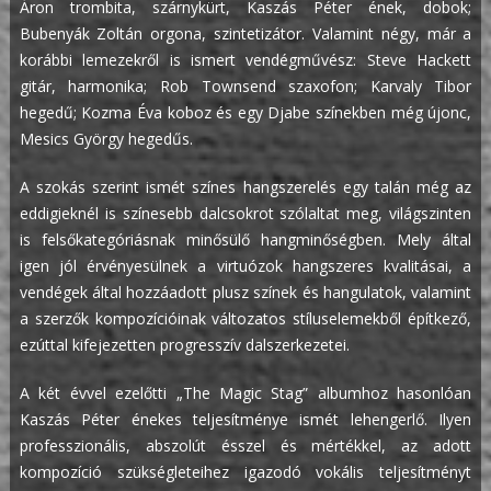
Áron trombita, szárnykürt, Kaszás Péter ének, dobok;
Bubenyák Zoltán orgona, szintetizátor. Valamint négy, már a
korábbi lemezekről is ismert vendégművész: Steve Hackett
gitár, harmonika; Rob Townsend szaxofon; Karvaly Tibor
hegedű; Kozma Éva koboz és egy Djabe színekben még újonc,
Mesics György hegedűs.
A szokás szerint ismét színes hangszerelés egy talán még az
eddigieknél is színesebb dalcsokrot szólaltat meg, világszinten
is felsőkategóriásnak minősülő hangminőségben. Mely által
igen jól érvényesülnek a virtuózok hangszeres kvalitásai, a
vendégek által hozzáadott plusz színek és hangulatok, valamint
a szerzők kompozícióinak változatos stíluselemekből építkező,
ezúttal kifejezetten progresszív dalszerkezetei.
A két évvel ezelőtti „The Magic Stag” albumhoz hasonlóan
Kaszás Péter énekes teljesítménye ismét lehengerlő. Ilyen
professzionális, abszolút ésszel és mértékkel, az adott
kompozíció szükségleteihez igazodó vokális teljesítményt