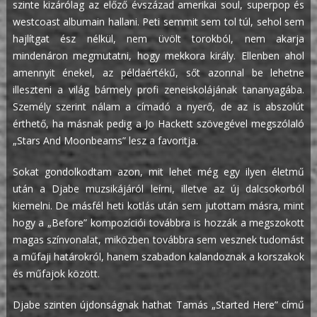
szinte kizárólag az előző évszázad amerikai soul, superpop és
westcoast albumain hallani. Peti semmit sem tol túl, sehol sem
hajlítgat ész nélkül, nem üvölt torokból, nem akarja
mindenáron megmutatni, hogy mekkora király. Ellenben ahol
amennyit énekel, az példaértékű, sőt azonnal be lehetne
illeszteni a világ bármely profi zeneiskolájának tananyagába.
Személy szerint nálam a címadó a nyerő, de az is abszolút
érthető, ha másnak pedig a Jo Hackett szövegével megszólaló
„Stars And Moonbeams” lesz a favoritja.
Sokat gondolkodtam azon, mit lehet még egy ilyen életmű
után a Djabe muzsikájáról leírni, illetve az új dalcsokorból
kiemelni. De másfél heti kotlás után sem jutottam másra, mint
hogy a „Before” kompozíciói továbbra is hozzák a megszokott
magas színvonalat, miközben továbbra sem vesznek tudomást
a műfaji határokról, hanem szabadon kalandoznak a korszakok
és műfajok között.
Djabe szinten újdonságnak hathat Tamás „Started Here” című