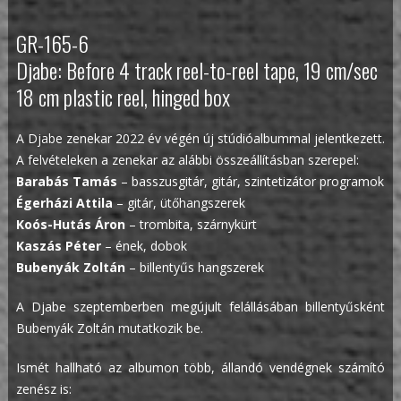
GR-165-6
Djabe: Before 4 track reel-to-reel tape, 19 cm/sec
18 cm plastic reel, hinged box
A Djabe zenekar 2022 év végén új stúdióalbummal jelentkezett.
A felvételeken a zenekar az alábbi összeállításban szerepel:
Barabás Tamás
– basszusgitár, gitár, szintetizátor programok
Égerházi Attila
– gitár, ütőhangszerek
Koós-Hutás Áron
– trombita, szárnykürt
Kaszás Péter
– ének, dobok
Bubenyák Zoltán
– billentyűs hangszerek
A Djabe szeptemberben megújult felállásában billentyűsként
Bubenyák Zoltán mutatkozik be.
Ismét hallható az albumon több, állandó vendégnek számító
zenész is: