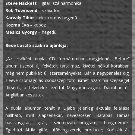
Steve Hackett
– gitár, szájharmonika
Rob Townsend
– szaxofon
Karvaly Tibor
– elektromos hegedű
Kozma Éva
– koboz
Mesics György
– hegedű
Bese László szakíró ajánlója:
„Az elsőként dupla CD formátumban megjelenő „Before”
album tizenöt új felvételt tartalmaz, kivétel nélkül korábban
még nem publikált új szerzeményeket. Bár a négypaneles digi
sleeve csomagolás csodaszép fotói ismét Szardínia szépségét
dicsérik, a felvételek ezúttal Magyarországon, Dániában és
Angliában készültek.
A dupla albumon tehát a Djabe jelenleg aktuális felállása
hallható, mint alapzenekar, nevezetesen: Barabás Tamás
basszusgitár, gitár, szintetizátor-program, hangmérnök;
Égerházi Attila gitár, ütőhangszerek, producer; Koós-Hutás