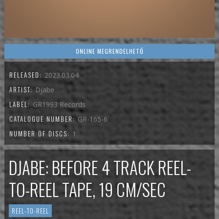
ONLINE MEGRENDELHETŐ
RELEASED:
2023.03.04
ARTIST:
Djabe
LABEL:
GR1993 Records
CATALOGUE NUMBER:
GR-165-6
NUMBER OF DISCS:
1
DJABE: BEFORE 4 TRACK REEL-
TO-REEL TAPE, 19 CM/SEC
REEL-TO-REEL