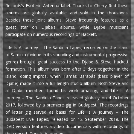
Records’s Esoteric Antenna label. Thanks to Cherry Red these
albums are globally available and sold in the thousands.
Besides these joint albums, Steve frequently features as a
guest star on Djabe’s albums, while Djabe musicians
participate on numerous recordings of Hackett.
Life Is A Journey – The Sardinia Tapes, recorded on the island
of Sardinia (unique in its sounding and instrumental-progressive
genre) brought great success to the Djabe & Steve Hackett
formation. This album was born after 3 days together in the
island, doing impros, when Tamás Barabás (bass player of
Djabe) made it into a full-length studio album. Both Steve and
all Djabe members found his work amazing, and Life Is A
Journey – The Sardinia Tapes released globally on 4 October
2017, followed by a premiere gig in Budapest. The recordings
of latter gig served as basis for Life Is A Journey – The
Budapest Live Tapes, released on 12 September 2018. The
DVD version features a video documentary with recordings of
the concert: Tour Is A Journey.