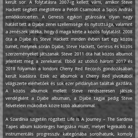
került sor. A folytatásra 2007-ig kellett várni, amikor Steve
Hackett segített megtölteni a Petőfi Csarnokot a Sipos András
emlékkoncerten. A Genesis egykori gitárosára olyan nagy
hatást tett a Djabe zenei szellemisége és nyitottsága, valamint
a zenészek játéka, hogy ő maga kérte a közös folytatást. 2008
óta a Djabe és Steve Hackett minden évben tart egy közös
turnét, melynek során Djabe, Steve Hackett, Genesis és közös
szerzeményeket játszanak. Steve 2011 óta hat közös albumot
jelentett meg a zenekarral. Ebből az utolsó három 2017 és
2018 folyamán a londoni Cherry Red Records gondozásában
került kiadásra. Ezek az albumok a Cherry Red jóvoltából
világszerte elérhetőek és sok ezer példányban találtak gazdára.
A közös albumok mellett Steve rendszeresen játszik
vendégként a Djabe albumain, a Djabe tagjai pedig Steve
felvételein működtek közre több alkalommal.
A Szardínia szigetén rögzített Life Is A Journey – The Sardinia
Tapes album különleges hangzása miatt, melyet leginkább az
instrumentális progresszív kategóriába sorolhatunk, komoly