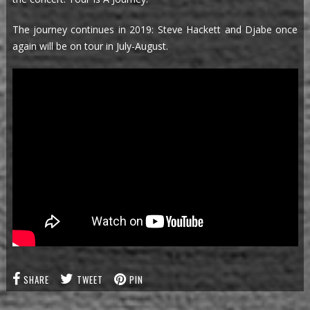
The journey continues in 2019: Steve Hackett and Djabe once
again will be on tour in July-August.
SHARE
TWEET
PIN