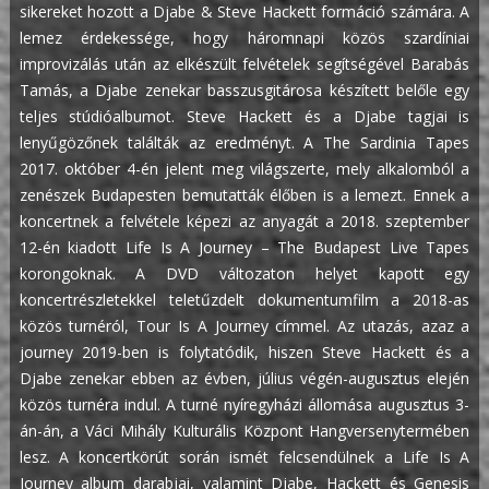
sikereket hozott a Djabe & Steve Hackett formáció számára. A
lemez érdekessége, hogy háromnapi közös szardíniai
improvizálás után az elkészült felvételek segítségével Barabás
Tamás, a Djabe zenekar basszusgitárosa készített belőle egy
teljes stúdióalbumot. Steve Hackett és a Djabe tagjai is
lenyűgözőnek találták az eredményt. A The Sardinia Tapes
2017. október 4-én jelent meg világszerte, mely alkalomból a
zenészek Budapesten bemutatták élőben is a lemezt. Ennek a
koncertnek a felvétele képezi az anyagát a 2018. szeptember
12-én kiadott Life Is A Journey – The Budapest Live Tapes
korongoknak. A DVD változaton helyet kapott egy
koncertrészletekkel teletűzdelt dokumentumfilm a 2018-as
közös turnéról, Tour Is A Journey címmel. Az utazás, azaz a
journey 2019-ben is folytatódik, hiszen Steve Hackett és a
Djabe zenekar ebben az évben, július végén-augusztus elején
közös turnéra indul. A turné nyíregyházi állomása augusztus 3-
án-án, a Váci Mihály Kulturális Központ Hangversenytermében
lesz. A koncertkörút során ismét felcsendülnek a Life Is A
Journey album darabjai, valamint Djabe, Hackett és Genesis