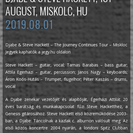
AUGUST, MISKOLC, HU
2019.08.01
Djabe & Steve Hackett – The Journey Continues Tour – Miskloc
Jegyek kaphatók a jegy.hu oldalon
Steve Hackett – guitar, vocal; Tamas Barabas – bass guitar;
Attila Egerhazi – guitar, percussion; Janos Nagy – keyboards;
Áron Koós-Hutás – Trumpet, flugelhor; Péter Kaszás – drums,
vocal
A Djabe zenekar vezetőjét és alapítóját, Égerházi Attilát 20
éves barátság és munkakapcsolat fűzi Steve Hacketthez, a
Genesis gitárosához. Steve Hackett első közreműködése 2003-
ban, a Djabe: Táncolnak a kazlak c. albumon valósult meg. Az
első közös koncertre 2004 nyarán, a londoni Spitz Clubban