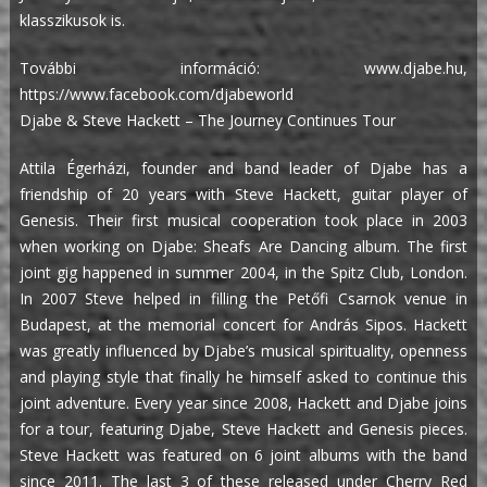
klasszikusok is.
További információ:
www.djabe.hu
,
https://www.facebook.com/djabeworld
Djabe & Steve Hackett – The Journey Continues Tour
Attila Égerházi, founder and band leader of Djabe has a
friendship of 20 years with Steve Hackett, guitar player of
Genesis. Their first musical cooperation took place in 2003
when working on Djabe: Sheafs Are Dancing album. The first
joint gig happened in summer 2004, in the Spitz Club, London.
In 2007 Steve helped in filling the Petőfi Csarnok venue in
Budapest, at the memorial concert for András Sipos. Hackett
was greatly influenced by Djabe’s musical spirituality, openness
and playing style that finally he himself asked to continue this
joint adventure. Every year since 2008, Hackett and Djabe joins
for a tour, featuring Djabe, Steve Hackett and Genesis pieces.
Steve Hackett was featured on 6 joint albums with the band
since 2011. The last 3 of these released under Cherry Red