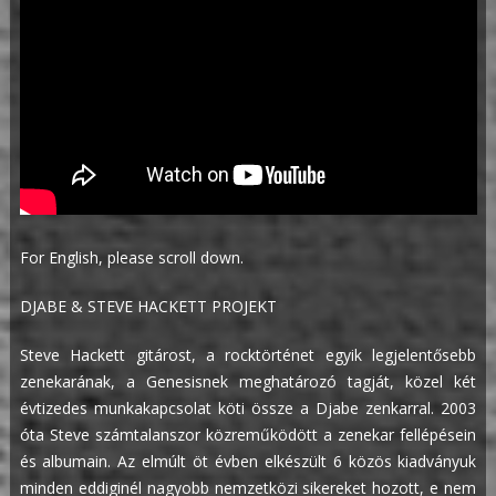
For English, please scroll down.
DJABE & STEVE HACKETT PROJEKT
Steve Hackett gitárost, a rocktörténet egyik legjelentősebb
zenekarának, a Genesisnek meghatározó tagját, közel két
évtizedes munkakapcsolat köti össze a Djabe zenkarral. 2003
óta Steve számtalanszor közreműködött a zenekar fellépésein
és albumain. Az elmúlt öt évben elkészült 6 közös kiadványuk
minden eddiginél nagyobb nemzetközi sikereket hozott, e nem