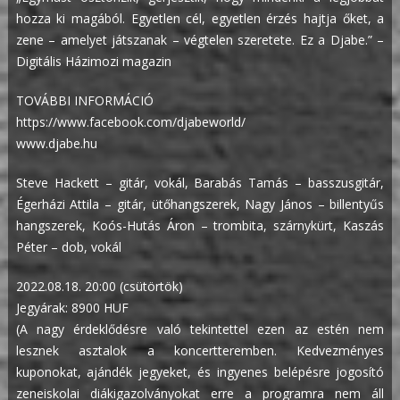
hozza ki magából. Egyetlen cél, egyetlen érzés hajtja őket, a
zene – amelyet játszanak – végtelen szeretete. Ez a Djabe.” –
Digitális Házimozi magazin
TOVÁBBI INFORMÁCIÓ
https://www.facebook.com/djabeworld/
www.djabe.hu
Steve Hackett – gitár, vokál, Barabás Tamás – basszusgitár,
Égerházi Attila – gitár, ütőhangszerek, Nagy János – billentyűs
hangszerek, Koós-Hutás Áron – trombita, szárnykürt, Kaszás
Péter – dob, vokál
2022.08.18. 20:00 (csütörtök)
Jegyárak: 8900 HUF
(A nagy érdeklődésre való tekintettel ezen az estén nem
lesznek asztalok a koncertteremben. Kedvezményes
kuponokat, ajándék jegyeket, és ingyenes belépésre jogosító
zeneiskolai diákigazolványokat erre a programra nem áll