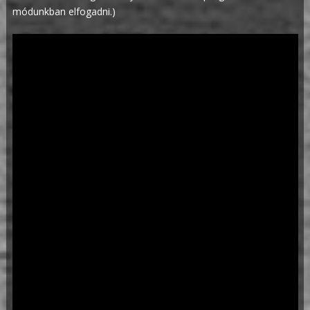
módunkban elfogadni.)