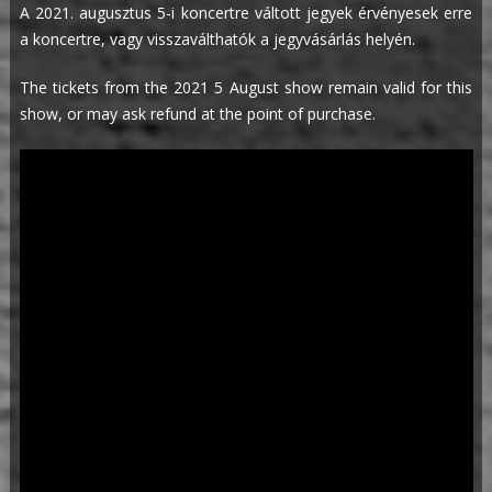
A 2021. augusztus 5-i koncertre váltott jegyek érvényesek erre
a koncertre, vagy visszaválthatók a jegyvásárlás helyén.
The tickets from the 2021 5 August show remain valid for this
show, or may ask refund at the point of purchase.