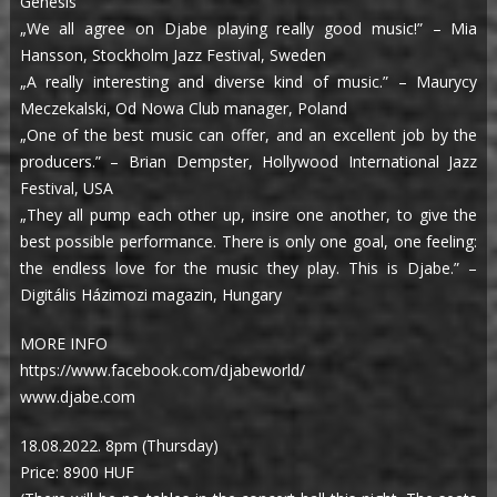
Genesis
„We all agree on Djabe playing really good music!” – Mia
Hansson, Stockholm Jazz Festival, Sweden
„A really interesting and diverse kind of music.” – Maurycy
Meczekalski, Od Nowa Club manager, Poland
„One of the best music can offer, and an excellent job by the
producers.” – Brian Dempster, Hollywood International Jazz
Festival, USA
„They all pump each other up, insire one another, to give the
best possible performance. There is only one goal, one feeling:
the endless love for the music they play. This is Djabe.” –
Digitális Házimozi magazin, Hungary
MORE INFO
https://www.facebook.com/djabeworld/
www.djabe.com
18.08.2022. 8pm (Thursday)
Price: 8900 HUF