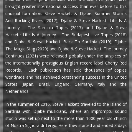
brought greater international success than ever before to this
unusual formation. Steve Hackett & Djabe: Summer Storms
And Rocking Rivers (2017), Djabe & Steve Hackett: Life Is A
Journey – The Sardinia Tapes (2017) and Djabe & Steve
Hackett: Life Is A Journey – The Budapest Live Tapes (2018)
and Djabe & Steve Hackett: Back To Sardinia (2019), Djabe:
The Magic Stag (2020) and Djabe & Steve Hackett: The Journey
Continues (2021) were released globally under the auspices of
the internationally prestigious English record label Cherry Red
Records. . Each publication has sold thousands of copies
worldwide and has achieved outstanding success in the United
States, Japan, Brazil, England, Germany, Italy and the
Netherlands.
In the summer of 2016, Steve Hackett traveled to the island of
Sardinia with Djabe musicians, where an impromptu sound
studio was set up next to the more than 1000-year-old church
of Nostra Signora di Tergu. Here they started and ended 3 days