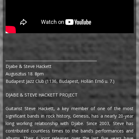
_________________________________________________
Djabe & Steve Hackett
Augusztus 18. 8pm
Budapest Jazz Club (1136, Budapest, Hollán Ernő u. 7.)
DJABE & STEVE HACKETT PROJECT
Guitarist Steve Hackett, a key member of one of the most
significant bands in rock history, Genesis, has a nearly 20-year
long working relationship with Djabe. Since 2003, Steve has
contributed countless times to the band’s performances and
albums. Their 6 joint releases over the last five years have