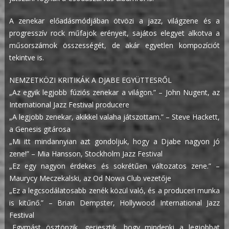
A zenekar előadásmódjában ötvözi a jazz, világzene és a
progresszív rock műfajok erényeit, sajátos elegyet alkotva a
műsorszámok összességét, de akár egyetlen kompozíciót
tekintve is.
NEMZETKÖZI KRITIKÁK A DJABE EGYÜTTESRŐL
„Az egyik legjobb fúziós zenekar a világon.” – John Nugent, az
International Jazz Festival producere
„A legjobb zenekar, akikkel valaha játszottam.” – Steve Hackett,
a Genesis gitárosa
„Mi itt mindannyian azt gondoljuk, hogy a Djabe nagyon jó
zene!” – Mia Hansson, Stockholm Jazz Festival
„Ez egy nagyon érdekes és sokrétűen változatos zene.” –
Maurycy Meczekalski, az Od Nowa Club vezetője
„Ez a legcsodálatosabb zenék közül való, és a produceri munka
is kitűnő.” – Brian Dempster, Hollywood International Jazz
Festival
„Egymást ösztönzik, gerjesztik, hogy mindenki a legjobbat