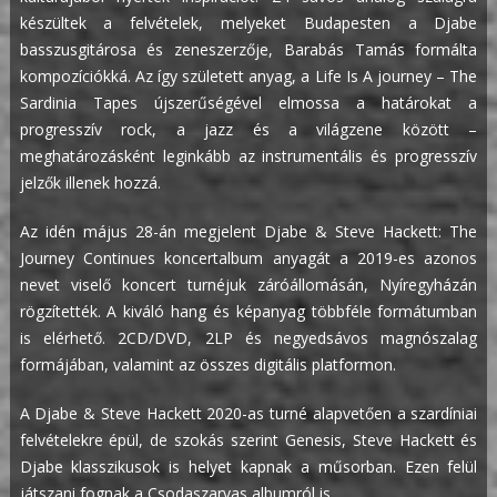
készültek a felvételek, melyeket Budapesten a Djabe
basszusgitárosa és zeneszerzője, Barabás Tamás formálta
kompozíciókká. Az így született anyag, a Life Is A journey – The
Sardinia Tapes újszerűségével elmossa a határokat a
progresszív rock, a jazz és a világzene között –
meghatározásként leginkább az instrumentális és progresszív
jelzők illenek hozzá.
Az idén május 28-án megjelent Djabe & Steve Hackett: The
Journey Continues koncertalbum anyagát a 2019-es azonos
nevet viselő koncert turnéjuk záróállomásán, Nyíregyházán
rögzítették. A kiváló hang és képanyag többféle formátumban
is elérhető. 2CD/DVD, 2LP és negyedsávos magnószalag
formájában, valamint az összes digitális platformon.
A Djabe & Steve Hackett 2020-as turné alapvetően a szardíniai
felvételekre épül, de szokás szerint Genesis, Steve Hackett és
Djabe klasszikusok is helyet kapnak a műsorban. Ezen felül
játszani fognak a Csodaszarvas albumról is.