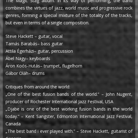
The Magic Stag album. In its way of performing, the band
combines the virtues of jazz, world music and progressive rock
genres, forming a special mixture of the totality of the tracks,
but even in terms of a single composition.
Steve Hackett – guitar, vocal
Tamás Barabás– bass guitar
Attila Égerházi– guitar, percussion
Ábel Nagy– keyboards
Áron Koós-Hutás– trumpet, flugelhorn
Gábor Oláh– drums
Critiques from around the world:
„One of the best fusion bands of the world.” – John Nugent,
producer of Rochester International Jazz Festival, USA
„Djabe is one of the best working fusion bands in the world
today.” – Kent Sangster, Edmonton International Jazz Festival,
Canada
„The best band i ever played with.” – Steve Hackett, guitarist of