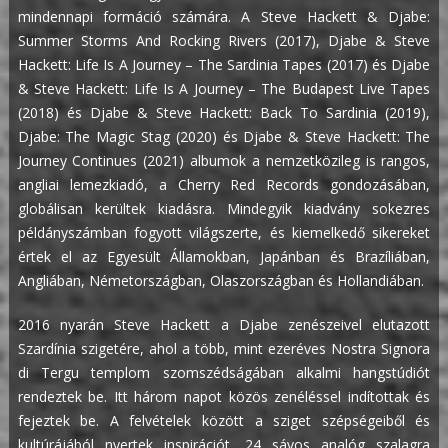
mindennapi formáció számára. A Steve Hackett & Djabe:
Summer Storms And Rocking Rivers (2017), Djabe & Steve
Hackett: Life Is A Journey – The Sardinia Tapes (2017) és Djabe
& Steve Hackett: Life Is A Journey – The Budapest Live Tapes
(2018) és Djabe & Steve Hackett: Back To Sardinia (2019),
Djabe: The Magic Stag (2020) és Djabe & Steve Hackett: The
Journey Continues (2021) albumok a nemzetközileg is rangos,
angliai lemezkiadó, a Cherry Red Records gondozásában,
globálisan kerültek kiadásra. Mindegyik kiadvány sokezres
példányszámban fogyott világszerte, és kiemelkedő sikereket
értek el az Egyesült Államokban, Japánban és Brazíliában,
Angliában, Németországban, Olaszországban és Hollandiában.
2016 nyarán Steve Hackett a Djabe zenészeivel elutazott
Szardínia szigetére, ahol a több, mint ezeréves Nostra Signora
di Tergu templom szomszédságában alkalmi hangstúdiót
rendeztek be. Itt három napot közös zenéléssel indítottak és
fejeztek be. A felvételek között a sziget szépségeiből és
kultúrájából nyertek inspirációt. 24 sávos analóg szalagra