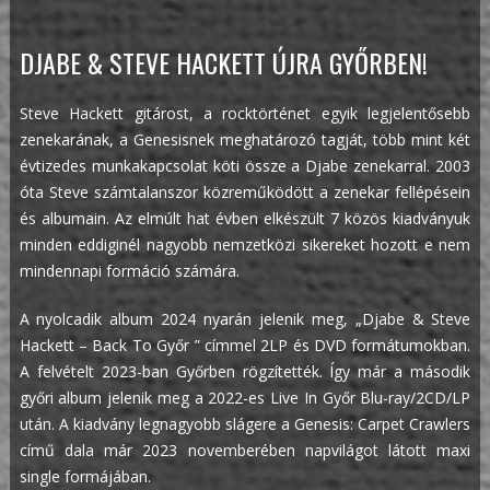
DJABE & STEVE HACKETT ÚJRA GYŐRBEN!
Steve Hackett gitárost, a rocktörténet egyik legjelentősebb
zenekarának, a Genesisnek meghatározó tagját, több mint két
évtizedes munkakapcsolat köti össze a Djabe zenekarral. 2003
óta Steve számtalanszor közreműködött a zenekar fellépésein
és albumain. Az elmúlt hat évben elkészült 7 közös kiadványuk
minden eddiginél nagyobb nemzetközi sikereket hozott e nem
mindennapi formáció számára.
A nyolcadik album 2024 nyarán jelenik meg, „Djabe & Steve
Hackett – Back To Győr ” címmel 2LP és DVD formátumokban.
A felvételt 2023-ban Győrben rögzítették. Így már a második
győri album jelenik meg a 2022-es Live In Győr Blu-ray/2CD/LP
után. A kiadvány legnagyobb slágere a Genesis: Carpet Crawlers
című dala már 2023 novemberében napvilágot látott maxi
single formájában.