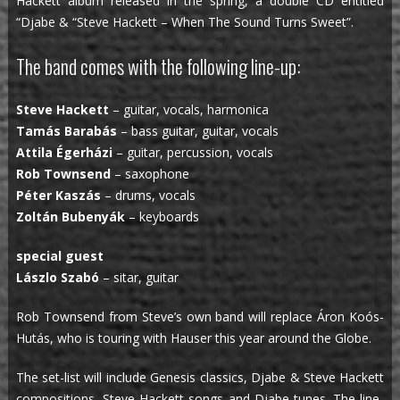
Hackett album released in the spring, a double CD entitled
“Djabe & “Steve Hackett – When The Sound Turns Sweet”.
The band comes with the following line-up:
Steve Hackett
– guitar, vocals, harmonica
Tamás Barabás
– bass guitar, guitar, vocals
Attila Égerházi
– guitar, percussion, vocals
Rob Townsend
– saxophone
Péter Kaszás
– drums, vocals
Zoltán Bubenyák
– keyboards
special guest
Lászlo Szabó
– sitar, guitar
Rob Townsend from Steve’s own band will replace Áron Koós-
Hutás, who is touring with Hauser this year around the Globe.
The set-list will include Genesis classics, Djabe & Steve Hackett
compositions, Steve Hackett songs and Djabe tunes. The line-