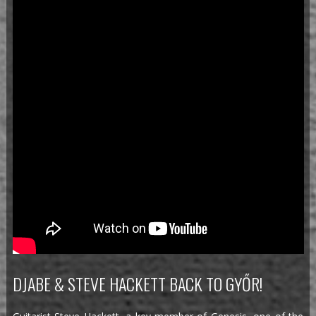
DJABE & STEVE HACKETT BACK TO GYŐR!