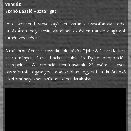
vendég
Szabó László
– szitár, gitár
Rob Twonsend, Steve saját zenekarának szaxofonosa Koós-
Hutás Áront helyettesíti, aki ebben az évben Hauser világköröli
turnén vesz részt.
A műsoron Genesis klasszikusok, közös Djabe & Steve Hackett
szerzemények, Steve Hackett dalok és Djabe kompozíciók
szerepelnek. A formáció fennállásának 22 évére teljesen
összeforrott egységes produkcióban egyesíti a különböző
alkotóműhelyekben született zenei darabokat.