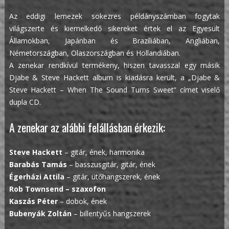
Az eddigi lemezek sokezres példányszámban fogytak
világszerte és kiemelkedő sikereket értek el az Egyesült
Államokban, Japánban és Brazíliában, Angliában,
Németországban, Olaszországban és Hollandiában.
A zenekar rendkívül termékeny, hiszen tavasszal egy másik
Djabe & Steve Hackett album is kiadásra került, a „Djabe &
Steve Hackett – When The Sound Turns Sweet” címet viselő
dupla CD.
A zenekar az alábbi felállásban érkezik:
Steve Hackett
– gitár, ének, harmonika
Barabás Tamás
– basszusgitár, gitár, ének
Égerházi Attila
– gitár, ütőhangszerek, ének
Rob Townsend – szaxofon
Kaszás Péter
– dobok, ének
Bubenyák Zoltán
– billentyűs hangszerek